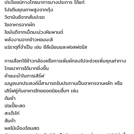
ประโยชน์ทางโภชนาการบางประการ ได้แก่:
โปรตีนคุณภาพสูงจากกุ้ง
วิตามินซีจากสับปะรด
ใยอาหารจากผัก
ไขมันดีจากเม็ดมะม่วงหิมพานต์
พลังงานจากข้าวหอมมะลิ
แร่ธาตุที่จำเป็น เช่น ซีลีเนียมและฟอสฟอรัส
การเลือกใช้ข้าวกล้องหรือการเพิ่มผักลงไปจะช่วยเพิ่มคุณค่าทาง
โภชนาการได้มากยิ่งขึ้น
คำแนะนำในการเสิร์ฟ
เมนูอเนกประสงค์นี้สามารถรับประทานเป็นอาหารจานหลัก หรือ
เสิร์ฟคู่กับอาหารไทยยอดนิยมอื่นๆ เช่น:
ต้มยำ
ปอเปี๊ยะสด
สะเต๊ะไก่
ส้มตำ
ผลไม้เมืองร้อนสด