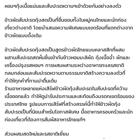
หอมๆกุ้งเนื้อแน่นและสับปะรดหวานๆเข้าด้วยกันอย่างลงตัว
ข้าวผัดสับปะรดกุ้งสดเป็นที่ชื่นชอบทั้งในหมู่คนไทยและนักท่อง
เที่ยวต่างชาติ โดยนำเสนอความพิเศษแบบเขตร้อนที่แตกต่างจาก
ข้าวผัดแบบดั้งเดิม
ข้าวผัดสับปะรดกุ้งสดเป็นสูตรข้าวผัดไทยแบบคลาสสิกที่ผสม
ผสานสับปะรดสดหั่นชิ้นเข้ากับข้าวหอมมะลิผัด กุ้งเนื้อฉ่ำ ผักและ
เครื่องปรุงรสหอมๆ การผสมผสานระหว่างอาหารทะเลรสชาติ
กลมกล่อมและสับปะรดหวานตามธรรมชาติสร้างความลงตัวที่
ทำให้ทุกคำที่ทานน่าตื่นเต้น
ร้านอาหารหลายแห่งเสิร์ฟข้าวผัดกุ้งสับปะรดในสับปะรดที่คว้าน
เนื้อออกแล้ว ทำให้ดูน่ารับประทานและสะท้อนถึงมรดกเขตร้อนของ
ประเทศไทย รูปแบบการเสิร์ฟที่สร้างสรรค์นี้ทำให้ข้าวผัดกุ้ง
สับปะรดเป็นที่นิยมสำหรับโอกาสพิเศษ มื้ออาหารครอบครัวและนัก
ท่องเที่ยวที่ต้องการสัมผัสอาหารไทยแท้ๆ
ส่วนผสมสดใหม่และรสชาติเยี่ยม