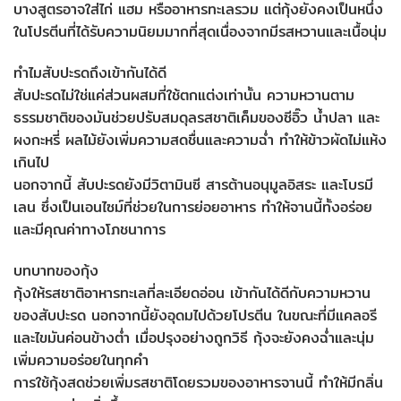
บางสูตรอาจใส่ไก่ แฮม หรืออาหารทะเลรวม แต่กุ้งยังคงเป็นหนึ่ง
ในโปรตีนที่ได้รับความนิยมมากที่สุดเนื่องจากมีรสหวานและเนื้อนุ่ม
ทำไมสับปะรดถึงเข้ากันได้ดี
สับปะรดไม่ใช่แค่ส่วนผสมที่ใช้ตกแต่งเท่านั้น ความหวานตาม
ธรรมชาติของมันช่วยปรับสมดุลรสชาติเค็มของซีอิ๊ว น้ำปลา และ
ผงกะหรี่ ผลไม้ยังเพิ่มความสดชื่นและความฉ่ำ ทำให้ข้าวผัดไม่แห้ง
เกินไป
นอกจากนี้ สับปะรดยังมีวิตามินซี สารต้านอนุมูลอิสระ และโบรมี
เลน ซึ่งเป็นเอนไซม์ที่ช่วยในการย่อยอาหาร ทำให้จานนี้ทั้งอร่อย
และมีคุณค่าทางโภชนาการ
บทบาทของกุ้ง
กุ้งให้รสชาติอาหารทะเลที่ละเอียดอ่อน เข้ากันได้ดีกับความหวาน
ของสับปะรด นอกจากนี้ยังอุดมไปด้วยโปรตีน ในขณะที่มีแคลอรี
และไขมันค่อนข้างต่ำ เมื่อปรุงอย่างถูกวิธี กุ้งจะยังคงฉ่ำและนุ่ม
เพิ่มความอร่อยในทุกคำ
การใช้กุ้งสดช่วยเพิ่มรสชาติโดยรวมของอาหารจานนี้ ทำให้มีกลิ่น