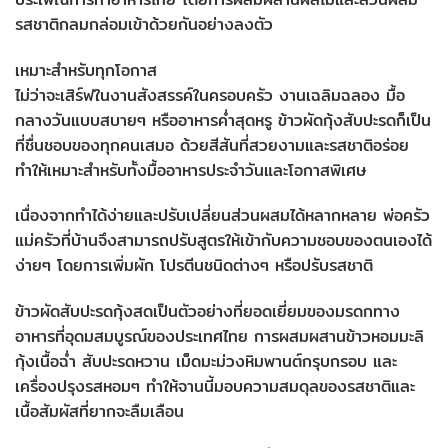
รสชาติกลมกล่อมเข้าด้วยกันอย่างลงตัว
เหมาะสำหรับทุกโอกาส
ไม่ว่าจะเสิร์ฟในงานสังสรรค์ในครอบครัว งานเฉลิมฉลอง มื้อ
กลางวันแบบสบายๆ หรืออาหารค่ำสุดหรู ข้าวผัดกุ้งสับปะรดก็เป็น
ที่ชื่นชอบของทุกคนเสมอ ด้วยสีสันที่สวยงามและรสชาติอร่อย
ทำให้เหมาะสำหรับทั้งมื้ออาหารประจำวันและโอกาสพิเศษ
เนื่องจากทำได้ง่ายและปรับเปลี่ยนส่วนผสมได้หลากหลาย พ่อครัว
แม่ครัวที่บ้านจึงสามารถปรับสูตรให้เข้ากับความชอบของตนเองได้
ง่ายๆ โดยการเพิ่มผัก โปรตีนชนิดต่างๆ หรือปรับรสชาติ
ข้าวผัดสับปะรดกุ้งสดเป็นตัวอย่างที่ยอดเยี่ยมของมรดกทาง
อาหารที่อุดมสมบูรณ์ของประเทศไทย การผสมผสานข้าวหอมมะลิ
กุ้งเนื้อฉ่ำ สับปะรดหวาน เม็ดมะม่วงหิมพานต์กรุบกรอบ และ
เครื่องปรุงรสหอมๆ ทำให้จานนี้มอบความสมดุลของรสชาติและ
เนื้อสัมผัสที่ยากจะลืมเลือน