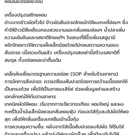
หอมและอร่อยยิ่งขึ้น
เครื่องปรุงรสไทยหอม
ต่างจากข้าวผัดทั่วไป ข้าวผัดสับปะรดไทยมักใช้ผงกะหรี่อ่อนๆ ซึ่ง
ทำให้ข้าวมีสีเหลืองทองสวยงามและกลิ่นหอมอ่อนๆ น้ำปลาเพิ่ม
ความเข้มข้นและรสชาติไทยแท้ๆ ในขณะที่ซีอิ๊วเพิ่มรสอูมามิ
พริกไทยขาวให้ความเผ็ดเล็กน้อยโดยไม่กลบความหวานของ
สับปะรด เมื่อรวมกันแล้ว เครื่องปรุงรสเหล่านี้สร้างรสชาติที่
สมดุล ทั้งอร่อยและน่าตื่นเต้น
เคล็ดลับเพื่อมาตรฐานความอร่อย (SOP สำหรับร้านอาหาร)
การจัดการสับปะรด: ควรเตรียมสับปะรดโดยการคว้านเนื้อออกให้
เป็นทรงถ้วย เพื่อใช้เป็นภาชนะเสิร์ฟ ช่วยเพิ่มมูลค่าและสร้าง
เอกลักษณ์ให้กับจานอาหาร
เทคนิคผัดให้หอม: เริ่มจากการเจียวกระเทียม หอมใหญ่ และผง
กะหรี่ในน้ำมันเล็กน้อยจนกลิ่นหอมฟุ้ง ก่อนจะใส่กุ้งลงไปผัดให้พอ
สุก เพื่อให้กลิ่นเครื่องเทศซึมเข้าเนื้อกุ้ง
การควบคุมความชื้น: หลังจากใส่เนื้อสับปะรดลงไปผัด ให้รีบใส่
ข้าวและเครื่องปรุง แล้วเร่งไฟแรงผัดเร็วๆ เพื่อป้องกันไม่ให้