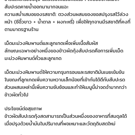
สับปะรดคายน้ำออกมามากจนแฉะ
ความสม่ำเสมอของรสชาติ: ตวงส่วนผสมของซอสปรุงรสไว้ล่วง
หน้า (ซีอิ๊วขาว + น้ำตาล + ผงกะหรี่) เพื่อให้ทุกจานมีรสชาติที่คงที่
ตามมาตรฐานร้าน
เม็ดมะม่วงหิมพานต์และลูกเกดเพื่อเพิ่มเนื้อสัมผัส
ลักษณะเฉพาะอย่างหนึ่งของข้าวผัดกุ้งสับปะรดคือการเพิ่มเม็ด
มะม่วงหิมพานต์คั่วและลูกเกด
เม็ดมะม่วงหิมพานต์ให้ความกรุบกรอบและรสชาติมันเนยเข้มข้น
ในขณะที่ลูกเกดเพิ่มความหวานเล็กน้อยที่เข้ากันได้ดีกับสับปะรด
ส่วนผสมเหล่านี้เพิ่มความซับซ้อนและทำให้เมนูนี้น่าจดจำมากกว่า
ข้าวผัดทั่วไป
ประโยชน์ต่อสุขภาพ
ข้าวผัดสับปะรดกุ้งสดสามารถเป็นส่วนหนึ่งของอาหารที่สมดุลได้
เมื่อปรุงด้วยน้ำมันในปริมาณที่พอเหมาะและวัตถุดิบสดใหม่