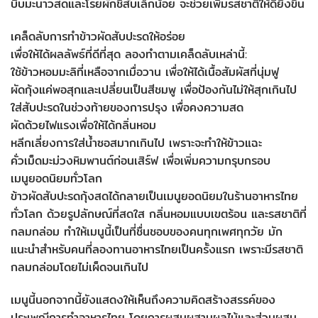
บีบมะนาวสดและโรยผักชีสับเล็กน้อย จะช่วยเพิ่มรสชาติให้ดียิ่งขึ้น
เคล็ดลับการทำข้าวผัดสับปะรดให้อร่อย
เพื่อให้ได้ผลลัพธ์ที่ดีที่สุด ลองทำตามเคล็ดลับเหล่านี้:
ใช้ข้าวหอมมะลิที่เหลือจากเมื่อวาน เพื่อให้ได้เนื้อสัมผัสที่นุ่มฟู
ผัดกุ้งแค่พอสุกและเปลี่ยนเป็นสีชมพู เพื่อป้องกันไม่ให้สุกเกินไป
ใส่สับปะรดในช่วงท้ายของการปรุง เพื่อคงความสด
ผัดด้วยไฟแรงเพื่อให้ได้กลิ่นหอม
หลีกเลี่ยงการใส่น้ำซอสมากเกินไป เพราะจะทำให้ข้าวแฉะ
คั่วเม็ดมะม่วงหิมพานต์ก่อนเสิร์ฟ เพื่อเพิ่มความกรุบกรอบ
เมนูยอดนิยมทั่วโลก
ข้าวผัดสับปะรดกุ้งสดได้กลายเป็นเมนูยอดนิยมในร้านอาหารไทย
ทั่วโลก ด้วยรูปลักษณ์ที่สดใส กลิ่นหอมแบบเขตร้อน และรสชาติที่
กลมกล่อม ทำให้เมนูนี้เป็นที่ชื่นชอบของคนทุกเพศทุกวัย มัก
แนะนำสำหรับคนที่ลองทานอาหารไทยเป็นครั้งแรก เพราะมีรสชาติ
กลมกล่อมโดยไม่เผ็ดจนเกินไป
เมนูนี้นอกจากนี้ยังแสดงให้เห็นถึงความคิดสร้างสรรค์ของ
ประเพณีการทำอาหารไทย โดยการผสมผสานผลไม้และส่วนผสม