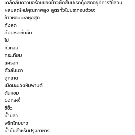
เคล็ดลับความอร่อยของข้าวผัดสับปะรดกุ้งสดอยู่ที่การใช้ส่วน
ผสมสดใหม่คุณภาพสูง สูตรทั่วไปประกอบด้วย:
ข้าวหอมมะลิหุงสุก
กุ้งสด
สับปะรดหั่นชิ้น
ไข่
หัวหอม
กระเทียม
แครอท
ถั่วลันเตา
ลูกเกด
เม็ดมะม่วงหิมพานต์
ต้นหอม
ผงกะหรี่
ซีอิ๊ว
น้ำปลา
พริกไทยขาว
น้ำมันสำหรับปรุงอาหาร