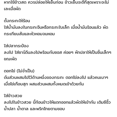
หากใช้ข้าวสด ควรปล่อยให้เย็นก่อน ข้าวเย็นจะดีที่สุดเพราะจะไม่
เละเมื่อผัด
ตั้งกระทะให้ร้อน
ใส่น้ำมันลงในกระทะจีนหรือกระทะใบเล็ก เมื่อน้ำมันร้อนแล้ว ผัด
กระเทียมสับและหัวหอมจนหอม
ใส่ปลากระป๋อง
ลงไป ใส่ซาร์ดีนลงไปพร้อมกับซอส ค่อยๆ หักปลาให้เป็นชิ้นเล็กๆ
ขณะผัด
ตอกไข่ (ไม่จำเป็น)
ดันส่วนผสมไปไว้ด้านหนึ่งของกระทะ ตอกไข่ลงไป แล้วคนเบาๆ
เมื่อไข่เกือบสุก ผสมส่วนผสมทั้งหมดเข้าด้วยกัน
ใส่ข้าวสวย
ลงไปในข้าวสวย บี้ก้อนข้าวให้แตกออกแล้วผัดให้เข้ากัน เติมซีอิ๊ว
น้ำปลา น้ำตาล และพริกไทยตามชอบ