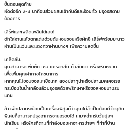
ขั้นตอนสุดท้าย
ผัดต่ออีก 2-3 นาทีจนส่วนผสมเข้ากันดีและร้อนทั่ว ปรุงรสตาม
ต้องการ
เสิร์ฟและเพลิดเพลินได้เลย!
ตักใส่จานแล้วตกแต่งด้วยต้นหอมซอยหรือผักชี เสิร์ฟพร้อมมะนาว
ฝานเป็นแว่นและแตงกวาฝานบางๆ เพื่อความสดชื่น
เคล็ดลับ:
คุณสามารถเพิ่มผัก เช่น แครอทสับ ถั่วลันเตา หรือพริกหยวก
เพื่อเพิ่มคุณค่าทางโภชนาการ
หากคุณไม่ชอบซอสมะเขือเทศ ลองปลาทูน่าหรือปลาแมคเคอเรล
กระป๋องในน้ำเกลือแล้วปรุงรสด้วยพริกเผาหรือซอสหอยนางรม
แทน
ข้าวผัดปลากระป๋องเป็นเครื่องพิสูจน์ว่าคุณไม่จำเป็นต้องมีวัตถุดิบ
พิเศษก็สามารถปรุงอาหารจานอร่อยได้ เหมาะสำหรับวันยุ่งๆ
นักเรียน หรือใครก็ตามที่กำลังมองหาอาหารง่ายๆ ที่ทำที่บ้าน