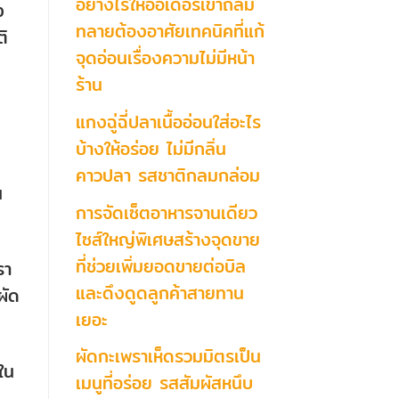
อย่างไรให้ออเดอร์เข้าถล่ม
ง
ทลายต้องอาศัยเทคนิคที่แก้
ติ
จุดอ่อนเรื่องความไม่มีหน้า
ร้าน
แกงฉู่ฉี่ปลาเนื้ออ่อนใส่อะไร
บ้างให้อร่อย ไม่มีกลิ่น
คาวปลา รสชาติกลมกล่อม
น
การจัดเซ็ตอาหารจานเดียว
ไซส์ใหญ่พิเศษสร้างจุดขาย
ที่ช่วยเพิ่มยอดขายต่อบิล
รา
และดึงดูดลูกค้าสายทาน
ผัด
เยอะ
ผัดกะเพราเห็ดรวมมิตรเป็น
ใน
เมนูที่อร่อย รสสัมผัสหนึบ