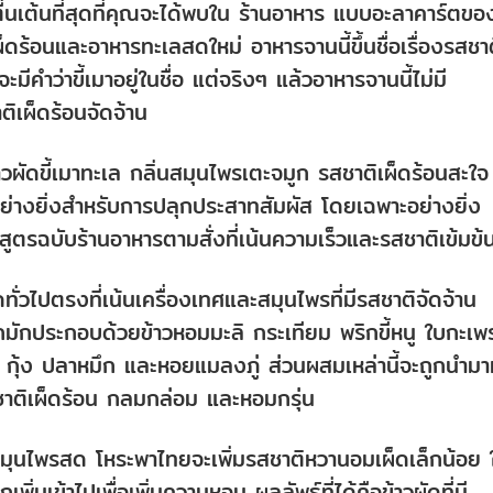
่าตื่นเต้นที่สุดที่คุณจะได้พบใน ร้านอาหาร แบบอะลาคาร์ตขอ
ร้อนและอาหารทะเลสดใหม่ อาหารจานนี้ขึ้นชื่อเรื่องรสชา
ีคำว่าขี้เมาอยู่ในชื่อ แต่จริงๆ แล้วอาหารจานนี้ไม่มี
ติเผ็ดร้อนจัดจ้าน
้าวผัดขี้เมาทะเล กลิ่นสมุนไพรเตะจมูก รสชาติเผ็ดร้อนสะใจ
ะอย่างยิ่งสำหรับการปลุกประสาทสัมผัส โดยเฉพาะอย่างยิ่ง
อสูตรฉบับร้านอาหารตามสั่งที่เน้นความเร็วและรสชาติเข้มข้
ดทั่วไปตรงที่เน้นเครื่องเทศและสมุนไพรที่มีรสชาติจัดจ้าน
มักประกอบด้วยข้าวหอมมะลิ กระเทียม พริกขี้หนู ใบกะเพ
ุ้ง ปลาหมึก และหอยแมลงภู่ ส่วนผสมเหล่านี้จะถูกนำมา
สชาติเผ็ดร้อน กลมกล่อม และหอมกรุ่น
้สมุนไพรสด โหระพาไทยจะเพิ่มรสชาติหวานอมเผ็ดเล็กน้อย 
ิ่มเข้าไปเพื่อเพิ่มความหอม ผลลัพธ์ที่ได้คือข้าวผัดที่มี