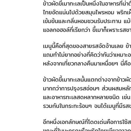
ข้าวผัดขี้เมาทะเลเป็นหนึ่งในอาหารที่น
ไทยอัดแน่นไปด้วยสมุนไพรหอม พริกเผ็ด
เข้มข้นและกลิ่นหอมชวนรับประทาน แม้จะม
แอลกอฮอล์ที่เรียกว่า ขี้เมาก็เพราะรสชา
เมนูนี้คือที่สุดของสายรสจัดจ้านเลย ข
แถมทำไม่ยากอย่างที่คิดว่ากันว่าเหมา
หลังจากเที่ยวกลางคืนมาเหนื่อยๆ นี่คื
ข้าวผัดขี้เมาทะเลนั้นแตกต่างจากข้าวผั
มากกว่าการปรุงรสอ่อนๆ ส่วนผสมหลัก
และอาหารทะเลสดหลากหลายชนิด เช่น ก
รวมกันในกระทะร้อนๆ จนได้เมนูที่มีร
อีกหนึ่งเอกลักษณ์ที่โดดเด่นคือการใช
ขณะที่ใบมะกรูดหรือพริกไทยเขียวอาจถูกเพ