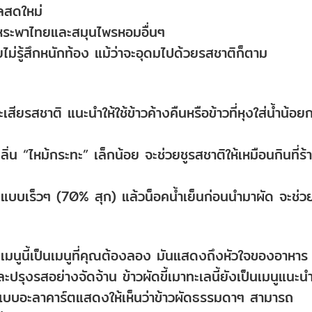
ลสดใหม่
หระพาไทยและสมุนไพรหอมอื่นๆ
ยไม่รู้สึกหนักท้อง แม้ว่าจะอุดมไปด้วยรสชาติก็ตาม
เสียรสชาติ แนะนำให้ใช้ข้าวค้างคืนหรือข้าวที่หุงใส่น้ำน้อยก
ลิ่น “ไหม้กระทะ” เล็กน้อย จะช่วยชูรสชาติให้เหมือนกินที่ร้
ัดแบบเร็วๆ (70% สุก) แล้วน็อคน้ำเย็นก่อนนำมาผัด จะช่วย
นูนี้เป็นเมนูที่คุณต้องลอง มันแสดงถึงหัวใจของอาหาร
ะปรุงรสอย่างจัดจ้าน ข้าวผัดขี้เมาทะเลนี้ยังเป็นเมนูแนะนำท
ทยแบบอะลาคาร์ตแสดงให้เห็นว่าข้าวผัดธรรมดาๆ สามารถ