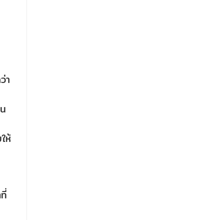
ว่า
าน
ให้
ี่