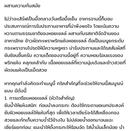
ผสานความทันสมัย
ไม่ว่าจะเสิร์ฟเป็นมื้อกลางวันหรือมื้อเย็น อาหารจานนี้ก็มอบ
ประสบการณ์การรับประทานอาหารที่น่าพึงพอใจ โดยเน้นความ
หวานตามธรรมชาติของหอยเชลล์ ผสานกับรสชาติจัดจ้านของ
อาหารไทย ข้าวผัดกะเพราพริกแห้งหอยเชลล์ ถือเป็นเมนูยกระดับ
กระเพราจานโปรดให้มีความหรูหรา น่ารับประทานและได้รสสัมผัสที่
ซับซ้อนขึ้นครับ ความเด็ดของจานนี้อยู่ที่ ความหอมร้อนแรงของ
พริกแห้ง คลุกเคล้ากับ เนื้อหอยเชลล์ที่หวานนุ่มเด้งและข้าวสวยที่
ผัดจนแห้งเป็นเม็ดสวย
หากคุณกำลังคิดจะทำเมนูนี้ ทริคสำคัญที่จะช่วยให้จานนี้สมบูรณ์
แบบ มีดังนี้:
1. การเตรียมหอยเชลล์ (หัวใจสำคัญ)
ซับน้ำให้แห้งสนิท: ก่อนนำลงกระทะ ต้องใช้กระดาษอเนกประสงค์
ซับผิวหอยเชลล์ให้แห้งที่สุด เพื่อให้เวลาเซียร์จะได้สีเหลืองทอง
สวยและกักเก็บความฉ่ำไว้ข้างใน ไม่ปล่อยน้ำออกมาจนแฉะ
เซียร์แยกก่อน: แนะนำให้ตั้งกระทะให้ร้อนจัด ใส่น้ำมันเล็กน้อย นำ