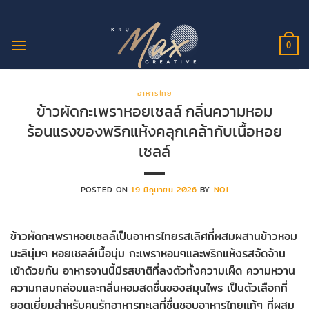
ข้าม
ไป
ยัง
0
เนื้อหา
อาหารไทย
ข้าวผัดกะเพราหอยเชลล์ กลิ่นความหอม
ร้อนแรงของพริกแห้งคลุกเคล้ากับเนื้อหอย
เชลล์
POSTED ON
19 มิถุนายน 2026
BY
NOI
ข้าวผัดกะเพราหอยเชลล์เป็นอาหารไทยรสเลิศที่ผสมผสานข้าวหอม
มะลินุ่มๆ หอยเชลล์เนื้อนุ่ม กะเพราหอมๆและพริกแห้งรสจัดจ้าน
เข้าด้วยกัน อาหารจานนี้มีรสชาติที่ลงตัวทั้งความเผ็ด ความหวาน
ความกลมกล่อมและกลิ่นหอมสดชื่นของสมุนไพร เป็นตัวเลือกที่
ยอดเยี่ยมสำหรับคนรักอาหารทะเลที่ชื่นชอบอาหารไทยแท้ๆ ที่ผสม