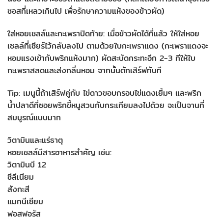
ซอสที่เหลวเกินไป เพื่อรักษาความแห้งของข้าวผัด)
ใส่หอยเชลล์และกะเพราปิดท้าย: เมื่อข้าวผัดได้ที่แล้ว ให้ใส่หอย
เชลล์ที่เซียร์ไว้กลับลงไป ตามด้วยใบกะเพราแดง (กะเพราแดงจะ
หอมแรงเข้ากับพริกแห้งมาก) ผัดสะบัดกระทะอีก 2-3 ทีให้ใบ
กะเพราสลดและส่งกลิ่นหอม จากนั้นตักเสิร์ฟทันที
Tip: เมนูนี้ถ้าเสิร์ฟคู่กับ ไข่ดาวขอบกรอบไข่แดงเยิ้มๆ และพริก
น้ำปลาดีที่ซอยพริกขี้หนูสวนกับกระเทียมลงไปด้วย จะเป็นจานที่
สมบูรณ์แบบมาก
วิตามินและแร่ธาตุ
หอยเชลล์มีสารอาหารสำคัญ เช่น:
วิตามินบี 12
ซีลีเนียม
สังกะสี
แมกนีเซียม
ฟอสฟอรัส