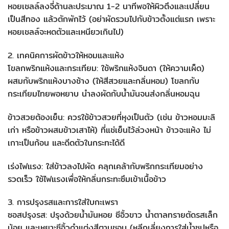
หอยเชลล์ลงจี่ด้านละประมาณ 1-2 นาทีพอให้ผิวตึงและเปลี่ยน
เป็นสีทอง แล้วตักพักไว้ (อย่าผัดรวมไปกับข้าวตั้งแต่แรก เพราะ
หอยเชลล์จะหดตัวและเหนียวเกินไป)
2. เทคนิคการผัดข้าวให้หอมและแห้ง
โขลกพริกแห้งและกระเทียม: ใช้พริกแห้งจินดา (ให้ความเผ็ด)
ผสมกับพริกแห้งบางช้าง (ให้สีสวยและกลิ่นหอม) โขลกกับ
กระเทียมไทยพอหยาบ นำลงผัดกับน้ำมันจนส่งกลิ่นหอมฉุน
ข้าวสวยต้องเย็น: ควรใช้ข้าวสวยที่หุงเป็นตัว (เช่น ข้าวหอมมะลิ
เก่า หรือข้าวผสมข้าวเสาไห้) ที่แช่เย็นไว้ล่วงหน้า ข้าวจะแห้ง ไม่
เกาะเป็นก้อน และดีดตัวในกระทะได้ดี
เร่งไฟแรง: ใส่ข้าวลงไปผัด คลุกเคล้ากับพริกกระเทียมอย่าง
รวดเร็ว ใช้ไฟแรงเพื่อให้กลิ่นกระทะซึมเข้าเนื้อข้าว
3. การปรุงรสและการใส่ใบกะเพรา
ซอสปรุงรส: ปรุงด้วยน้ำมันหอย ซีอิ้วขาว น้ำตาลทรายตัดรสเล็ก
น้อย และเหยาะซีอิ้วดำแต่งสีตามชอบ (หลีกเลี่ยงการใส่น้ำซุปหรือ