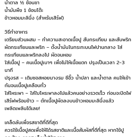
น้ำตาล ½ ช้อนชา
น้ำมันพืช 1 ช้อนโต๊ะ
ข้าวหอมมะลินึ่ง (สำหรับเสิร์ฟ)
วิธีทำอาหาร
เตรียมส่วนผสม – ทำความสะอาดเนื้อปู สับกระเทียม และสับพริก
ผัดกระเทียมและพริก – ตั้งน้ำมันในกระทะบนไฟปานกลาง ใส่
กระเทียมและพริกลงไป ผัดจนหอม
ใส่เนื้อปู – คนเนื้อปูเบาๆ เพื่อไม่ให้เนื้อแตก ปรุงเป็นเวลา 2-3
นาที
ปรุงรส – เติมซอสหอยนางรม ซีอิ๊ว น้ำปลา และน้ำตาล คนให้เข้า
กันจนเนื้อปูเคลือบทั่ว
ใส่โหระพา – ใส่ใบโหระพาลงไปแล้วคนอย่างรวดเร็ว ก่อนจะปิดไฟ
เสิร์ฟพร้อมข้าว – ตักเนื้อปูผัดลงบนข้าวหอมมะลินึ่งแล้ว
เพลิดเพลินได้เลย!
เคล็ดลับเพื่อรสชาติที่ดีที่สุด
ควรใช้เนื้อปูสดเพื่อให้ได้รสชาติและเนื้อสัมผัสที่ดีที่สุด หากใช้ปู