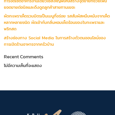
การจัดเซ็ตอาหารจานเดียวไซส์ใหญ่พิเศษสร้างจุดขายที่ช่วยเพิ่ม
ยอดขายต่อบิลและดึงดูดลูกค้าสายทานเยอะ
ผัดกะเพราเห็ดรวมมิตรเป็นเมนูที่อร่อย รสสัมผัสหนึบหนับจากเห็ด
หลากหลายชนิด ผัดเข้ากับกลิ่นหอมเผ็ดร้อนของใบกะเพราและ
พริกสด
สร้างช่องทาง Social Media ในการสร้างตัวตนออนไลน์ของ
การเปิดร้านอาหารจากครัวบ้าน
Recent Comments
ไม่มีความเห็นที่จะแสดง