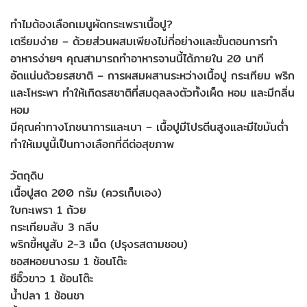
ทำไมต้องเลือกเมนูผัดกระเพราเนื้อปู?
เตรียมง่าย – ด้วยส่วนผสมเพียงไม่กี่อย่างและขั้นตอนการทำ
อาหารง่ายๆ คุณสามารถทำอาหารจานนี้ได้ภายใน 20 นาที
อัดแน่นด้วยรสชาติ – การผสมผสานระหว่างเนื้อปู กระเทียม พริก
และโหระพา ทำให้เกิดรสชาติที่สมดุลลงตัวทั้งเผ็ด หอม และมีกลิ่น
หอม
มีคุณค่าทางโภชนาการและเบา – เนื้อปูมีโปรตีนสูงและมีไขมันต่ำ
ทำให้เมนูนี้เป็นทางเลือกที่ดีต่อสุขภาพ
วัตถุดิบ
เนื้อปูสด 200 กรัม (ควรเก็บเอง)
ใบกะเพรา 1 ถ้วย
กระเทียมสับ 3 กลีบ
พริกขี้หนูสับ 2-3 เม็ด (ปรุงรสตามชอบ)
ซอสหอยนางรม 1 ช้อนโต๊ะ
ซีอิ๊วขาว 1 ช้อนโต๊ะ
น้ำปลา 1 ช้อนชา