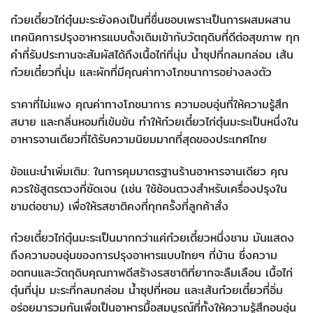
ก๋วยเตี๋ยวไก่ตุ๋นมะระยังคงเป็นที่ชื่นชอบเพราะเป็นการผสมผสาน
เทคนิคการปรุงอาหารแบบดั้งเดิมเข้ากับวัตถุดิบที่ดีต่อสุขภาพ ทุก
คำที่รับประทานจะสัมผัสได้ถึงเนื้อไก่ที่นุ่ม น้ำซุปที่กลมกล่อม เส้น
ก๋วยเตี๋ยวที่นุ่ม และผักที่มีคุณค่าทางโภชนาการอย่างลงตัว
ราคาที่ไม่แพง คุณค่าทางโภชนาการ ความอบอุ่นที่ให้ความรู้สึก
สบาย และกลิ่นหอมที่เข้มข้น ทำให้ก๋วยเตี๋ยวไก่ตุ๋นมะระเป็นหนึ่งใน
อาหารจานเดียวที่ได้รับความนิยมมากที่สุดของประเทศไทย
ข้อแนะนำเพิ่มเติม: ในการคุมมาตรฐานร้านอาหารจานเดียว คุณ
ควรใช้สูตรตวงที่ชัดเจน (เช่น ใช้ช้อนตวงสำหรับเครื่องปรุงใน
ชามต่อชาม) เพื่อให้รสชาติคงที่ทุกครั้งที่ลูกค้าสั่ง
ก๋วยเตี๋ยวไก่ตุ๋นมะระเป็นมากกว่าแค่ก๋วยเตี๋ยวหนึ่งชาม มันแสดง
ถึงความอบอุ่นของการปรุงอาหารแบบไทยๆ ที่บ้าน ซึ่งความ
อดทนและวัตถุดิบคุณภาพดีสร้างรสชาติที่ยากจะลืมเลือน เนื้อไก่
ตุ๋นที่นุ่ม มะระที่กลมกล่อม น้ำซุปที่หอม และเส้นก๋วยเตี๋ยวที่อิ่ม
อร่อยมารวมกันเพื่อเป็นอาหารมื้อสมบูรณ์ที่ทั้งให้ความรู้สึกอบอุ่น