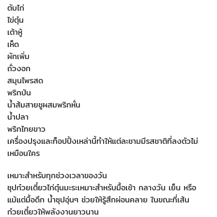
ตับไก่
ไข่ตุ๋น
เต้าหู้
เห็ด
ผักเพิ่ม
ถั่วงอก
สมุนไพรสด
พริกป่น
น้ำส้มสายชูผสมพริกหั่น
น้ำปลา
พริกไทยขาว
เครื่องปรุงและท็อปปิ้งเหล่านี้ทำให้แต่ละชามมีรสชาติที่ลงตัวไม่
เหมือนใคร
เหมาะสำหรับทุกช่วงเวลาของวัน
ซุปก๋วยเตี๋ยวไก่ตุ๋นมะระเหมาะสำหรับมื้อเช้า กลางวัน เย็น หรือ
แม้แต่มื้อดึก น้ำซุปอุ่นๆ ช่วยให้รู้สึกผ่อนคลาย ในขณะที่เส้น
ก๋วยเตี๋ยวให้พลังงานยาวนาน