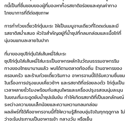
กนี้เป็นที่ชื่นชอบของผู้ที่มองหาทั้งรสชาติอร่อยและคุณค่าทาง
โภชนาการที่ดีต่อสุขภาพ
การทำก๋วยเตี๋ยวไก่ตุ๋นมะระ ให้เป็นเมนูจานเดียวที่โดดเด่นและมี
รสชาติสม่ำเสมอ หัวใจสำคัญอยู่ที่น้ำซุปที่กลมกล่อมและเนื้อไก่ที่
นุ่มจนแทบละลายในปาก
ที่มาของซุปไก่ตุ๋นใส่เส้นหมี่ใส่มะระ
ซุปไก่ตุ๋นใส่เส้นหมี่ใส่มะระเป็นอาหารหลักในวัฒนธรรมอาหารริม
ทางของไทยมานานแล้ว พบได้ตามตลาดท้องถิ่น ร้านอาหารของ
ครอบครัว และร้านก๋วยเตี๋ยวริมทาง อาหารจานนี้ได้รับความชื่นชม
ในเรื่องการปรุงแบบเคี่ยวช้าๆ และรสชาติที่อร่อยลงตัว ไก่ตุ๋นเป็น
เวลาหลายชั่วโมงพร้อมกับสมุนไพรและเครื่องปรุงรสจนนุ่มละมุน
ในขณะที่มะระดูดซับน้ำซุปเข้มข้น ทำให้เกิดรสชาติที่เป็นเอกลักษณ์
ระหว่างความขมเล็กน้อยและความหวานกลมกล่อม
ผลลัพธ์ที่ได้คืออาหารจานนี้ที่ให้ความรู้สึกอบอุ่นใจในทุกฤดูกาล ไม่
ว่าจะรับประทานเป็นอาหารเช้า กลางวัน หรือเย็น