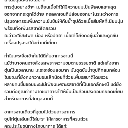
การตุ๋นอย่างช้าๆ เปลี่ยนเนื้อไก่ให้มีความนุ่มเป็นพิเศษและหลุด
ออกจากกระดูกได้ง่าย คอลลาเจนที่ปล่อยออกมาในระหว่างการ
ปรุงอาหารจะเพิ่มความเข้มข้นให้กับน้ำซุปด้วยเนื้อสัมผัสที่เนียนนุ่ม
พร้อมทั้งเพิ่มรสชาติโดยรวม
ไม่ว่าจะใช้สะโพก น่อง หรือปีกไก่ เนื้อไก่ก็ยังคงชุ่มฉ่ำและดูดซับ
เครื่องปรุงรสได้อย่างดีเยี่ยม
ทำไมมะระจึงเข้ากันได้ดีกับอาหารจานนี้
แม้ว่าบางคนอาจลังเลเพราะความขมตามธรรมชาติ แต่หลังจาก
ตุ๋นเป็นเวลานาน มะระจะอ่อนลงมาก มันดูดซับน้ำซุปที่กลมกล่อม
ในขณะที่ยังคงความขมเล็กน้อยที่ช่วยเพิ่มรสชาติโดยรวม
หลายคนชื่นชอบมะระไม่เพียงเพราะรสชาติที่เป็นเอกลักษณ์ แต่ยัง
รวมถึงคุณค่าทางโภชนาการทำให้มันเป็นส่วนประกอบที่ยอดเยี่ยม
สำหรับอาหารที่สมดุลจานนี้
อาหารจานเดียวที่อุดมไปด้วยสารอาหาร
ซุปไก่ตุ๋นเส้นหมี่ใส่มะระ ให้สารอาหารที่ครบถ้วน
คุณประโยชน์ทางโภชนาการ ได้แก่: