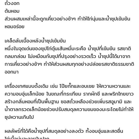
ถั่วงอก
ต้นหอม
ส่วนผสมเหล่านี้จะถูกเคี่ยวอย่างช้าๆ ทำให้ไก่นุ่มและน้ำซุปเข้มข้น
หอมอร่อย
เคล็ดลับเบื้องหลังน้ำซุปเข้มข้น
หนึ่งในจุดเด่นของซุปไก่ตุ๋นเส้นหมี่มะระคือ น้ำซุปที่เข้มข้น รสชาติ
กลมกล่อม ไม่เหมือนกับซุปที่ปรุงอย่างรวดเร็ว น้ำซุปนี้ได้มาจาก
การเคี่ยวอย่างช้าๆ ทำให้ส่วนผสมทุกอย่างปล่อยรสชาติธรรมชาติ
ออกมา
เครื่องเทศแบบดั้งเดิม เช่น โป๊ยกั๊กและอบเชย ให้ความหวานและ
ความอบอุ่นเล็กน้อย ในขณะที่กระเทียม รากผักชี และพริกไทยขาว
สร้างกลิ่นหอมที่เป็นพื้นฐาน ซอสถั่วเหลืองช่วยเพิ่มรสอูมามิ และ
น้ำตาลกรวดเล็กน้อยช่วยปรับสมดุลความขมของมะระโดยไม่ทำให้
ซุปหวานเกินไป
ผลลัพธ์ที่ได้คือน้ำซุปที่สมดุลอย่างลงตัว ทั้งอบอุ่นและสดชื่น
ไก่เนื้อนุ่มละลายในปาก