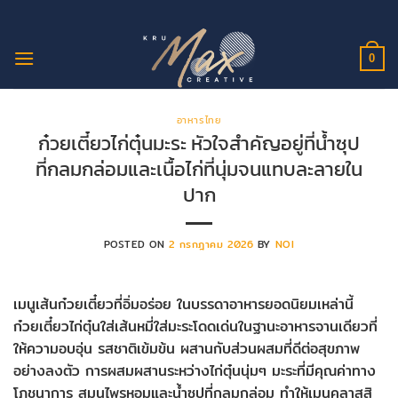
ข้าม
ไป
ยัง
0
เนื้อหา
อาหารไทย
ก๋วยเตี๋ยวไก่ตุ๋นมะระ หัวใจสำคัญอยู่ที่น้ำซุป
ที่กลมกล่อมและเนื้อไก่ที่นุ่มจนแทบละลายใน
ปาก
POSTED ON
2 กรกฎาคม 2026
BY
NOI
เมนูเส้นก๋วยเตี๋ยวที่อิ่มอร่อย ในบรรดาอาหารยอดนิยมเหล่านี้
ก๋วยเตี๋ยวไก่ตุ๋นใส่เส้นหมี่ใส่มะระโดดเด่นในฐานะอาหารจานเดียวที่
ให้ความอบอุ่น รสชาติเข้มข้น ผสานกับส่วนผสมที่ดีต่อสุขภาพ
อย่างลงตัว การผสมผสานระหว่างไก่ตุ๋นนุ่มๆ มะระที่มีคุณค่าทาง
โภชนาการ สมุนไพรหอมและน้ำซุปที่กลมกล่อม ทำให้เมนูคลาสสิ