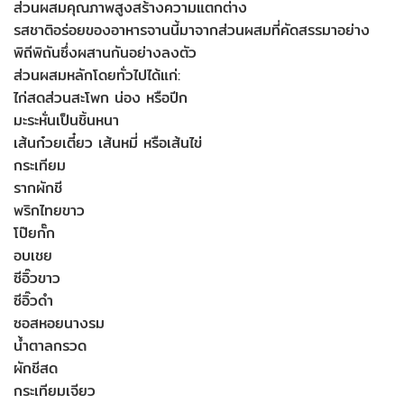
ส่วนผสมคุณภาพสูงสร้างความแตกต่าง
รสชาติอร่อยของอาหารจานนี้มาจากส่วนผสมที่คัดสรรมาอย่าง
พิถีพิถันซึ่งผสานกันอย่างลงตัว
ส่วนผสมหลักโดยทั่วไปได้แก่:
ไก่สดส่วนสะโพก น่อง หรือปีก
มะระหั่นเป็นชิ้นหนา
เส้นก๋วยเตี๋ยว เส้นหมี่ หรือเส้นไข่
กระเทียม
รากผักชี
พริกไทยขาว
โป๊ยกั๊ก
อบเชย
ซีอิ๊วขาว
ซีอิ๊วดำ
ซอสหอยนางรม
น้ำตาลกรวด
ผักชีสด
กระเทียมเจียว