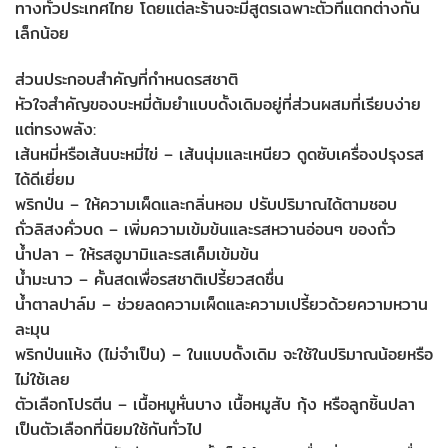
ทางทั่วประเทศไทย โดยแต่ละร้านจะมีสูตรเฉพาะตัวที่แตกต่างกัน
เล็กน้อย
ส่วนประกอบสำคัญที่กำหนดรสชาติ
หัวใจสำคัญของบะหมี่ต้มยำแบบดั้งเดิมอยู่ที่ส่วนผสมที่เรียบง่าย
แต่ทรงพลัง:
เส้นหมี่หรือเส้นบะหมี่ไข่ – เส้นนุ่มและเหนียว ดูดซับเครื่องปรุงรส
ได้ดีเยี่ยม
พริกป่น – ให้ความเผ็ดและกลิ่นหอม ปรับปริมาณได้ตามชอบ
ถั่วลิสงคั่วบด – เพิ่มความเข้มข้นและรสหวานอ่อนๆ ของถั่ว
น้ำปลา – ให้รสอูมามิและรสเค็มเข้มข้น
น้ำมะนาว – คั้นสดเพื่อรสชาติเปรี้ยวสดชื่น
น้ำตาลปาล์ม – ช่วยลดความเผ็ดและความเปรี้ยวด้วยความหวาน
ละมุน
พริกป่นแห้ง (ไม่จำเป็น) – ในแบบดั้งเดิม จะใช้ในปริมาณน้อยหรือ
ไม่ใช้เลย
ตัวเลือกโปรตีน – เนื้อหมูหั่นบาง เนื้อหมูสับ กุ้ง หรือลูกชิ้นปลา
เป็นตัวเลือกที่นิยมใช้กันทั่วไป