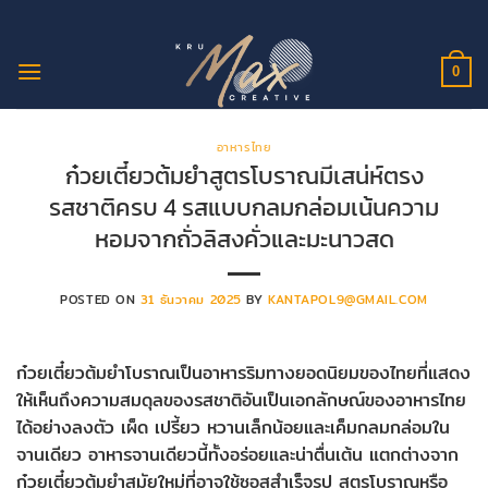
ข้าม
ไป
ยัง
0
เนื้อหา
อาหารไทย
ก๋วยเตี๋ยวต้มยำสูตรโบราณมีเสน่ห์ตรง
รสชาติครบ 4 รสแบบกลมกล่อมเน้นความ
หอมจากถั่วลิสงคั่วและมะนาวสด
POSTED ON
31 ธันวาคม 2025
BY
KANTAPOL9@GMAIL.COM
ก๋วยเตี๋ยวต้มยำโบราณเป็นอาหารริมทางยอดนิยมของไทยที่แสดง
ให้เห็นถึงความสมดุลของรสชาติอันเป็นเอกลักษณ์ของอาหารไทย
ได้อย่างลงตัว เผ็ด เปรี้ยว หวานเล็กน้อยและเค็มกลมกล่อมใน
จานเดียว อาหารจานเดียวนี้ทั้งอร่อยและน่าตื่นเต้น แตกต่างจาก
ก๋วยเตี๋ยวต้มยำสมัยใหม่ที่อาจใช้ซอสสำเร็จรูป สูตรโบราณหรือ