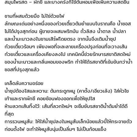
สมุนไพรสด – ผักชี และบางครั้งก็ใช้ต้นหอมเพื่อเพิ่มความสดชื่น
ชามที่ผสมด้วยมือ ไม่ใช่ด้วยไฟ
ลักษณะเด่นอย่างหนึ่งของก๋วยเตี๋ยวต้มยำแบบโบราณคือ น้ำซอส
ไม่ได้ปรุงสุกก่อน ผู้ขายจะผสมพริกป่น ถั่วลิสง น้ำตาล น้ำปลา
และน้ำมะนาวลงในชามเสิร์ฟโดยตรง จากนั้นจึงเติมน้ำซุป
ก๋วยเตี๋ยวร้อนๆ เพียงพอที่จะละลายเครื่องปรุงก่อนที่จะวางเส้น
ก๋วยเตี๋ยวและเครื่องเคียงลงไป เทคนิคนี้ช่วยรักษารสชาติสดใหม่
ของน้ำมะนาวและกลิ่นหอมของพริก ทำให้ได้รสชาติที่เข้มข้นกว่าน้ำ
ซอสที่ปรุงสุกแล้ว
เคล็ดลับความอร่อย
น้ำซุปต้องใสและหวาน: ต้มกระดูกหมู (คาตั้ง/เอียวเล้ง) ใส่หัวไช
เท้าและรากผักชี คอยช้อนฟองออกเพื่อให้ซุปใส
ห้ามลวกเส้นทิ้งไว้: เส้นที่ลวกใหม่ๆ จะซึมซับรสชาติน้ำต้มยำได้ดี
ที่สุด
การรวนหมูสับ: ให้ใส่น้ำซุปลงในหมูสับเล็กน้อยแล้วบี้ให้กระจายตัว
ก่อนตั้งไฟ จะทำให้หมูสับนุ่มเป็นลิ่มๆ ไม่เป็นก้อนแข็ง