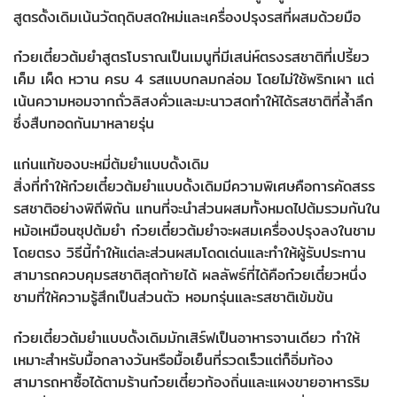
สูตรดั้งเดิมเน้นวัตถุดิบสดใหม่และเครื่องปรุงรสที่ผสมด้วยมือ
ก๋วยเตี๋ยวต้มยำสูตรโบราณเป็นเมนูที่มีเสน่ห์ตรงรสชาติที่เปรี้ยว
เค็ม เผ็ด หวาน ครบ 4 รสแบบกลมกล่อม โดยไม่ใช้พริกเผา แต่
เน้นความหอมจากถั่วลิสงคั่วและมะนาวสดทำให้ได้รสชาติที่ล้ำลึก
ซึ่งสืบทอดกันมาหลายรุ่น
แก่นแท้ของบะหมี่ต้มยำแบบดั้งเดิม
สิ่งที่ทำให้ก๋วยเตี๋ยวต้มยำแบบดั้งเดิมมีความพิเศษคือการคัดสรร
รสชาติอย่างพิถีพิถัน แทนที่จะนำส่วนผสมทั้งหมดไปต้มรวมกันใน
หม้อเหมือนซุปต้มยำ ก๋วยเตี๋ยวต้มยำจะผสมเครื่องปรุงลงในชาม
โดยตรง วิธีนี้ทำให้แต่ละส่วนผสมโดดเด่นและทำให้ผู้รับประทาน
สามารถควบคุมรสชาติสุดท้ายได้ ผลลัพธ์ที่ได้คือก๋วยเตี๋ยวหนึ่ง
ชามที่ให้ความรู้สึกเป็นส่วนตัว หอมกรุ่นและรสชาติเข้มข้น
ก๋วยเตี๋ยวต้มยำแบบดั้งเดิมมักเสิร์ฟเป็นอาหารจานเดียว ทำให้
เหมาะสำหรับมื้อกลางวันหรือมื้อเย็นที่รวดเร็วแต่ก็อิ่มท้อง
สามารถหาซื้อได้ตามร้านก๋วยเตี๋ยวท้องถิ่นและแผงขายอาหารริม