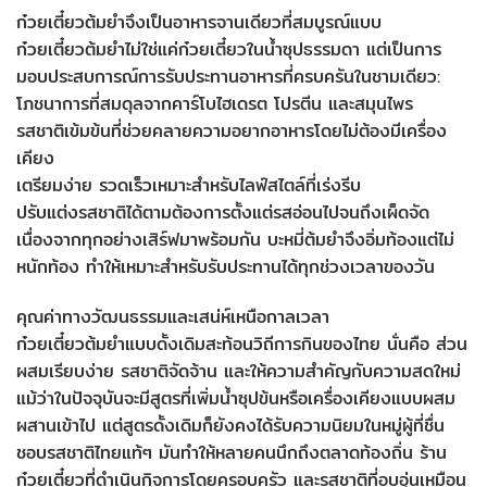
ก๋วยเตี๋ยวต้มยำจึงเป็นอาหารจานเดียวที่สมบูรณ์แบบ
ก๋วยเตี๋ยวต้มยำไม่ใช่แค่ก๋วยเตี๋ยวในน้ำซุปธรรมดา แต่เป็นการ
มอบประสบการณ์การรับประทานอาหารที่ครบครันในชามเดียว:
โภชนาการที่สมดุลจากคาร์โบไฮเดรต โปรตีน และสมุนไพร
รสชาติเข้มข้นที่ช่วยคลายความอยากอาหารโดยไม่ต้องมีเครื่อง
เคียง
เตรียมง่าย รวดเร็วเหมาะสำหรับไลฟ์สไตล์ที่เร่งรีบ
ปรับแต่งรสชาติได้ตามต้องการตั้งแต่รสอ่อนไปจนถึงเผ็ดจัด
เนื่องจากทุกอย่างเสิร์ฟมาพร้อมกัน บะหมี่ต้มยำจึงอิ่มท้องแต่ไม่
หนักท้อง ทำให้เหมาะสำหรับรับประทานได้ทุกช่วงเวลาของวัน
คุณค่าทางวัฒนธรรมและเสน่ห์เหนือกาลเวลา
ก๋วยเตี๋ยวต้มยำแบบดั้งเดิมสะท้อนวิถีการกินของไทย นั่นคือ ส่วน
ผสมเรียบง่าย รสชาติจัดจ้าน และให้ความสำคัญกับความสดใหม่
แม้ว่าในปัจจุบันจะมีสูตรที่เพิ่มน้ำซุปข้นหรือเครื่องเคียงแบบผสม
ผสานเข้าไป แต่สูตรดั้งเดิมก็ยังคงได้รับความนิยมในหมู่ผู้ที่ชื่น
ชอบรสชาติไทยแท้ๆ มันทำให้หลายคนนึกถึงตลาดท้องถิ่น ร้าน
ก๋วยเตี๋ยวที่ดำเนินกิจการโดยครอบครัว และรสชาติที่อบอุ่นเหมือน