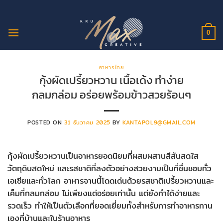
ข้าม
ไป
ยัง
0
เนื้อหา
อาหารไทย
กุ้งผัดเปรี้ยวหวาน เนื้อเด้ง ทำง่าย
กลมกล่อม อร่อยพร้อมข้าวสวยร้อนๆ
POSTED ON
31 ธันวาคม 2025
BY
KANTAPOL9@GMAIL.COM
กุ้งผัดเปรี้ยวหวานเป็นอาหารยอดนิยมที่ผสมผสานสีสันสดใส
วัตถุดิบสดใหม่ และรสชาติที่ลงตัวอย่างสวยงามเป็นที่ชื่นชอบทั่ว
เอเชียและทั่วโลก อาหารจานนี้โดดเด่นด้วยรสชาติเปรี้ยวหวานและ
เค็มที่กลมกล่อม ไม่เพียงแต่อร่อยเท่านั้น แต่ยังทำได้ง่ายและ
รวดเร็ว ทำให้เป็นตัวเลือกที่ยอดเยี่ยมทั้งสำหรับการทำอาหารทาน
เองที่บ้านและในร้านอาหาร