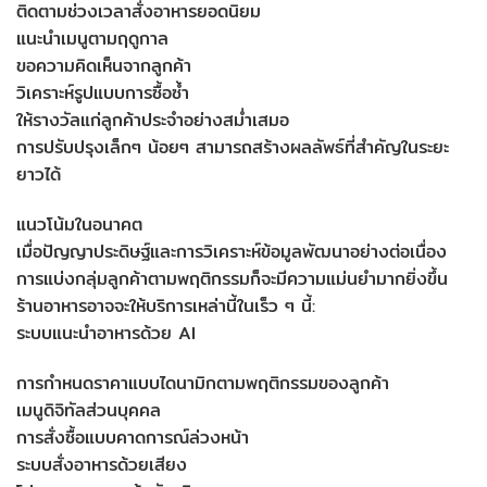
ติดตามช่วงเวลาสั่งอาหารยอดนิยม
แนะนำเมนูตามฤดูกาล
ขอความคิดเห็นจากลูกค้า
วิเคราะห์รูปแบบการซื้อซ้ำ
ให้รางวัลแก่ลูกค้าประจำอย่างสม่ำเสมอ
การปรับปรุงเล็กๆ น้อยๆ สามารถสร้างผลลัพธ์ที่สำคัญในระยะ
ยาวได้
แนวโน้มในอนาคต
เมื่อปัญญาประดิษฐ์และการวิเคราะห์ข้อมูลพัฒนาอย่างต่อเนื่อง
การแบ่งกลุ่มลูกค้าตามพฤติกรรมก็จะมีความแม่นยำมากยิ่งขึ้น
ร้านอาหารอาจจะให้บริการเหล่านี้ในเร็ว ๆ นี้:
ระบบแนะนำอาหารด้วย AI
การกำหนดราคาแบบไดนามิกตามพฤติกรรมของลูกค้า
เมนูดิจิทัลส่วนบุคคล
การสั่งซื้อแบบคาดการณ์ล่วงหน้า
ระบบสั่งอาหารด้วยเสียง