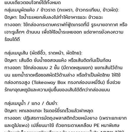
แบบเดียวตอบโจทย์ได้ทั้งหมด
กลุ่มเมนูผัดแห้ง / ข้าวราด (กะเพรา, ข้าวกระเทียม, ข้าวผัด):
ปัญหา: ไอน้ำระเหยกลับลงไปทำให้อาหารแฉะ ข้าวแฉะ
ทางออก: ใช้กล่องกระดาษคราฟท์ฟู้ดเกรดที่มี รูระบายอากาศ หรือ
เจาะรูเล็กๆ ด้านบน เพื่อให้ไอน้ำระเหยออก แต่อาหารยังคงความ
ร้อนได้ดี
กลุ่มเมนูเส้น (ผัดซีอิ๊ว, ราดหน้า, ผัดไทย):
ปัญหา: เส้นอืด ซับน้ำซอสจนแห้ง หรือเส้นติดกันเป็นก้อน
ทางออก: ใช้กล่องแบบ 2 ชั้น (มีถาดหลุมแยก) แยกเส้นไว้ด้าน
บน แยกน้ำราดหรือซอสผัดไว้ด้านล่าง หรือถ้าเป็นผัดไทย ให้ใช้
กล่องทรงสูง (Takeaway Box ทรงกล่องบะหมี่จีน) ซึ่งช่วย
รักษาอุณหภูมิและความชุ่มชื้นของเส้นได้ดีกว่ากล่องแบน
กลุ่มเมนูน้ำ / แกง / ต้มยำ:
ปัญหา: หกเลอะเทอะ ไรเดอร์ขี่รถเร็วแล้วฝาหลุด
ทางออก: ปฏิเสธการมัดถุงพลาสติกด้วยหนังยาง (เพราะแกะยาก
และดูไม่แพง) เปลี่ยนมาใช้ ถ้วยกระดาษเคลือบ PE หนาพิเศษ