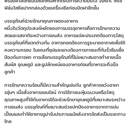
พร้อมฝาล็อกแนบสนิทหรือหากต้องการความมั่นใจ 100% ให้ใช้
ฟิล์มใสซีลปากกล่องด้วยเครื่องซีลก่อนปิดฝาอีกชั้น
บรรจุภัณฑ์ช่วยรักษาคุณภาพของอาหาร
หนึ่งในวัตถุประสงค์หลักของการบรรจุอาหารคือการรักษาความ
สดและรสชาติระหว่างการขนส่ง อาหารแต่ละประเภทต้องการวัสดุ
บรรจุภัณฑ์ที่แตกต่างกัน อาหารทอดต้องการรูระบายอากาศเพื่อให้
คงความกรอบ ในขณะที่ซุปและแกงต้องการภาชนะที่กันรั่วซึมเพื่อ
ป้องกันการหก การเลือกบรรจุภัณฑ์ที่ไม่เหมาะสมอาจทำลายเนื้อ
สัมผัส อุณหภูมิ และรูปลักษณ์ของอาหารก่อนที่อาหารจะถึงมือ
ลูกค้า
การรักษาความร้อนก็มีความสำคัญเช่นกัน ลูกค้าคาดหวังอาหา
รอุ่นๆ เมื่อสั่งอาหารออนไลน์ การใช้ภาชนะหุ้มฉนวนหรือวัสดุ
คุณภาพสูงที่ใช้กับอาหารได้จะช่วยรักษาอุณหภูมิที่เหมาะสมระหว่าง
การขนส่ง บรรจุภัณฑ์ที่เหมาะสมช่วยปกป้องอาหารจากการปน
เปื้อนและทำให้อาหารดูน่ารับประทานแม้หลังจากจัดส่งเป็นระยะทาง
ไกล