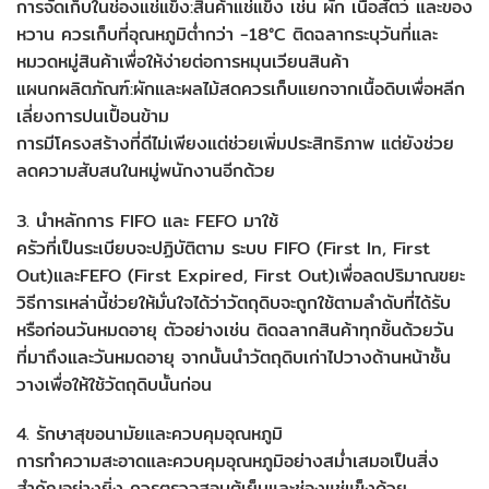
การจัดเก็บในช่องแช่แข็ง:สินค้าแช่แข็ง เช่น ผัก เนื้อสัตว์ และของ
หวาน ควรเก็บที่อุณหภูมิต่ำกว่า -18°C ติดฉลากระบุวันที่และ
หมวดหมู่สินค้าเพื่อให้ง่ายต่อการหมุนเวียนสินค้า
แผนกผลิตภัณฑ์:ผักและผลไม้สดควรเก็บแยกจากเนื้อดิบเพื่อหลีก
เลี่ยงการปนเปื้อนข้าม
การมีโครงสร้างที่ดีไม่เพียงแต่ช่วยเพิ่มประสิทธิภาพ แต่ยังช่วย
ลดความสับสนในหมู่พนักงานอีกด้วย
3. นำหลักการ FIFO และ FEFO มาใช้
ครัวที่เป็นระเบียบจะปฏิบัติตาม ระบบ FIFO (First In, First
Out)และFEFO (First Expired, First Out)เพื่อลดปริมาณขยะ
วิธีการเหล่านี้ช่วยให้มั่นใจได้ว่าวัตถุดิบจะถูกใช้ตามลำดับที่ได้รับ
หรือก่อนวันหมดอายุ ตัวอย่างเช่น ติดฉลากสินค้าทุกชิ้นด้วยวัน
ที่มาถึงและวันหมดอายุ จากนั้นนำวัตถุดิบเก่าไปวางด้านหน้าชั้น
วางเพื่อให้ใช้วัตถุดิบนั้นก่อน
4. รักษาสุขอนามัยและควบคุมอุณหภูมิ
การทำความสะอาดและควบคุมอุณหภูมิอย่างสม่ำเสมอเป็นสิ่ง
สำคัญอย่างยิ่ง ควรตรวจสอบตู้เย็นและช่องแช่แข็งด้วย