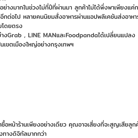
างมากในช่วงไม่กี่ปีที่ผ่านมา ลูกค้าไม่ได้พึ่งพาเพียงแค่
านอีกต่อไป หลายคนนิยมสั่งอาหารผ่านแอปพลิเคชันส่งอาหา
วามโดยตรง
ย่างGrab , LINE MANและFoodpandaได้เปลี่ยนแปลง
นเขตเมืองใหญ่อย่างกรุงเทพฯ
ื้อหน้าร้านเพียงอย่างเดียว คุณอาจเสี่ยงที่จะสูญเสียลูกค
องทางดิจิทัลมากกว่า