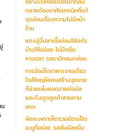
อย่างไรให้ออเดอร์เข้าถล่ม
ทลายต้องอาศัยเทคนิคที่แก้
จุดอ่อนเรื่องความไม่มีหน้า
อ
ร้าน
แกงฉู่ฉี่ปลาเนื้ออ่อนใส่อะไร
ู่
บ้างให้อร่อย ไม่มีกลิ่น
คาวปลา รสชาติกลมกล่อม
การจัดเซ็ตอาหารจานเดียว
ะ
ไซส์ใหญ่พิเศษสร้างจุดขาย
้
ที่ช่วยเพิ่มยอดขายต่อบิล
และดึงดูดลูกค้าสายทาน
าน
เยอะ
ร
ผัดกะเพราเห็ดรวมมิตรเป็น
เมนูที่อร่อย รสสัมผัสหนึบ