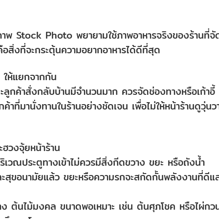
ยงภาพ Stock Photo พยายามใช้ภาพอาหารจริงของร้านที่จั
ิ่งที่จะกระตุ้นความอยากอาหารได้ดีที่สุด
 ให้แยกจากกัน
ะลูกค้าสั่งกลับบ้านมีจำนวนมาก ควรจัดช่องทางหรือเก้าอี้
้าที่มานั่งทานในร้านอย่างชัดเจน เพื่อไม่ให้หน้าร้านดูวุ่นว
ฮวงจุ้ยหน้าร้าน
บริเวณประตูทางเข้าไม่ควรมีสิ่งกีดขวาง ขยะ หรือถังน้ำ
ละสุขอนามัยแล้ว ขยะหรือความรกจะสกัดกั้นพลังงานที่ดีแ
วาง ต้นไม้มงคล ขนาดพอเหมาะ เช่น ต้นศุภโชค หรือไผ่กว