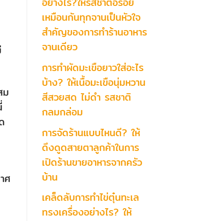
อย่างไร?ให้รสชาติอร่อย
เหมือนกันทุกจานเป็นหัวใจ
สำคัญของการทำร้านอาหาร
จานเดียว
ี
การทำผัดมะเขือยาวใส่อะไร
บ้าง? ให้เนื้อมะเขือนุ่มหวาน
ผสม
สีสวยสด ไม่ดำ รสชาติ
่
กลมกล่อม
อด
การจัดร้านแบบไหนดี? ให้
ดึงดูดสายตาลูกค้าในการ
เปิดร้านขายอาหารจากครัว
บ้าน
กาศ
เคล็ดลับการทำไข่ตุ๋นทะเล
ทรงเครื่องอย่างไร? ให้