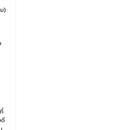
สม)
ว
ี่
งดี
ม