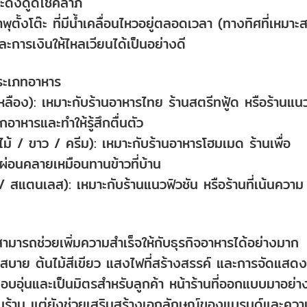
วและดึงดูดโชคลาภ
้ำพุตั้งโต๊ะ ที่มีน้ำเคลื่อนไหวอยู่ตลอดเวลา (ทางทิศที่เหมาะ
ะการเงินให้ไหลเวียนได้เป็นอย่างดี
ประเภทอาหาร
ลือง): เหมาะกับร้านอาหารไทย ร้านสตรีทฟู้ด หรือร้านแน
อาหารและทำให้รู้สึกตื่นตัว
ม้ / ขาว / ครีม): เหมาะกับร้านอาหารโฮมเมด ร้านเพื่อ
ึกผ่อนคลายเหมือนทานข้าวที่บ้าน
 สแตนเลส): เหมาะกับร้านแนวฟิวชัน หรือร้านที่เน้นความ
สามารถช่วยเพิ่มความสำเร็จให้กับธุรกิจอาหารได้อย่างมาก
ดวกสบาย ต้นไม้สีเขียว แสงไฟที่สร้างสรรค์ และการจัดแสดงท
อบอุ่นและเป็นมิตรสำหรับลูกค้า หน้าร้านที่ออกแบบมาอย่า
ามาในร้าน แต่ยังช่วยเสริมสร้างเอกลักษณ์ของแบรนด์และควา