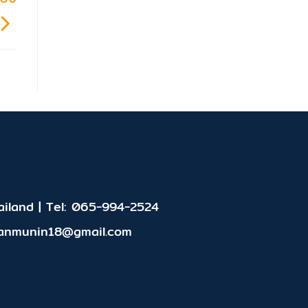
iland | Tel: 065-994-2524
panmunin18@gmail.com