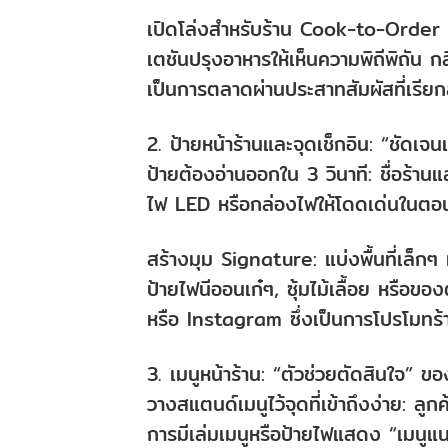
เปิดโล่งสำหรับร้าน Cook-to-Order 
เตชันปรุงอาหารให้เห็นความพิถีพิถัน 
เป็นการตลาดผ่านประสาทสัมผัสที่เรียกลู
2. ป้ายหน้าร้านและจุดเช็กอิน: “ชัดเจ
ป้ายต้องอ่านออกใน 3 วินาที: ชื่อร้าน
ไฟ LED หรือกล่องไฟให้โดดเด่นในตอ
สร้างมุม Signature: แบ่งพื้นที่เล็กๆ
ป้ายไฟนีออนเก๋ๆ, ซุ้มไม้เลื้อย หรือขอ
หรือ Instagram ซึ่งเป็นการโปรโมทร้า
3. เมนูหน้าร้าน: “ตัวช่วยตัดสินใจ” ข
วางสแตนด์เมนูไว้จุดที่เข้าถึงง่าย: ลูกค
การมีเล่มเมนูหรือป้ายไฟแสดง “เมนูแน