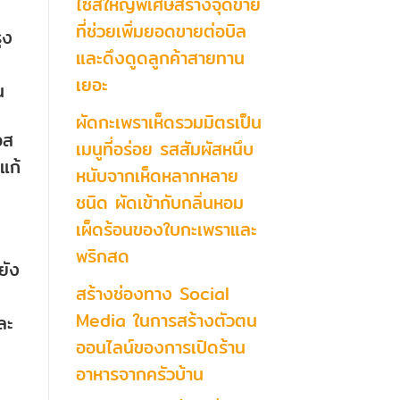
ไซส์ใหญ่พิเศษสร้างจุดขาย
ที่ช่วยเพิ่มยอดขายต่อบิล
ุง
และดึงดูดลูกค้าสายทาน
เยอะ
น
ผัดกะเพราเห็ดรวมมิตรเป็น
อส
เมนูที่อร่อย รสสัมผัสหนึบ
แก้
หนับจากเห็ดหลากหลาย
ชนิด ผัดเข้ากับกลิ่นหอม
เผ็ดร้อนของใบกะเพราและ
พริกสด
ยัง
สร้างช่องทาง Social
Media ในการสร้างตัวตน
ละ
ออนไลน์ของการเปิดร้าน
อาหารจากครัวบ้าน