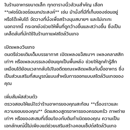
ในร้านอาหารขนาดเล็ก ทุกตารางนิ้วล้วนสำคัญ เลือก
**เฟอร์นิเจอร์อเนกประสงค์** เช่น ม้านั่งที่มีที่เก็บของซ่อนอยู่
หรือโต๊ะพับได้ จัดวางที่นั่งเพื่อสร้างมุมสบายๆ และไม่เกะกะ
นอกจากนี้ กระจกยังช่วยให้พื้นที่ดูกว้างขึ้นและสว่างขึ้น ซึ่งเป็น
เคล็ดลับที่มักใช้ในร้านกาแฟสไตล์วินเทจ
เปิดเพลงวินเทจ
ดนตรีช่วยเติมเต็มบรรยากาศ เปิดเพลงแจ๊สเบาๆ เพลงคลาสสิก
เก่าๆ หรือเพลงบรรเลงย้อนยุคเป็นพื้นหลัง ช่วยให้ลูกค้ารู้สึก
เหมือนได้ย้อนเวลากลับไปในอดีตขณะเพลิดเพลินกับมื้ออาหาร ซึ่ง
เป็นส่วนเสริมที่สมบูรณ์แบบสำหรับการออกแบบสไตล์วินเทจของ
คุณ
เพิ่มสัมผัสส่วนตัว
ตรวจสอบให้แน่ใจว่าร้านอาหารของคุณสะท้อน **เรื่องราวและ
ความชอบของคุณ** จัดแสดงสูตรอาหารของครอบครัว ภาพถ่าย
เก่าๆ หรือของสะสมที่เชื่อมโยงกับต้นกำเนิดของคุณ ความเป็น
เอกลักษณ์นี้ไม่เพียงแต่ช่วยเสริมสร้างคอนเซ็ปต์สไตล์วินเทจ