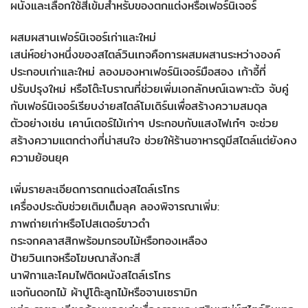
ผนังและเลือกใช้สีเข้มสำหรับของตกแต่งหรือเฟอร์นิเจอร์
ผสมผสานเฟอร์นิเจอร์เก่าและใหม่
เสน่ห์อย่างหนึ่งของสไตล์วินเทจคือการผสมผสานระหว่างองค์
ประกอบเก่าและใหม่ ลองมองหาเฟอร์นิเจอร์มือสอง เก้าอี้ที่
ปรับปรุงใหม่ หรือโต๊ะโบราณที่ช่วยเพิ่มเอกลักษณ์เฉพาะตัว จับคู่
กับเฟอร์นิเจอร์เรียบง่ายสไตล์โมเดิร์นเพื่อสร้างความสมดุล
ตัวอย่างเช่น เคาน์เตอร์ไม้เก่าๆ ประกอบกับแสงไฟเก๋ๆ จะช่วย
สร้างความแตกต่างที่น่าสนใจ ช่วยให้ร้านอาหารดูมีสไตล์แต่ยังคง
ความย้อนยุค
เพิ่มรายละเอียดการตกแต่งสไตล์เรโทร
เครื่องประดับช่วยเติมเต็มลุค ลองพิจารณาเพิ่ม:
ภาพถ่ายเก่าหรือโปสเตอร์ขาวดำ
กระจกคลาสสิกพร้อมกรอบไม้หรือทองเหลือง
ป้ายวินเทจหรือโฆษณาสังกะสี
นาฬิกาและโคมไฟติดผนังสไตล์เรโทร
แจกันดอกไม้ ผ้าปูโต๊ะลูกไม้หรือจานเซรามิก