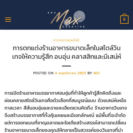
ข้าม
ไป
ยัง
0
เนื้อหา
การตลาดออนไลน์
การตกแต่งร้านอาหารขนาดเล็กในสไตล์วิน
เทจให้ความรู้สึก อบอุ่น คลาสสิกและมีเสน่ห์
POSTED ON
4 พฤศจิกายน 2025
BY
NOI
การเปิดร้านอาหารบรรยากาศอบอุ่นที่ทำให้ลูกค้ารู้สึกคิดถึงและ
ผ่อนคลายสไตล์วินเทจคือตัวเลือกที่สมบูรณ์แบบ ด้วยเสน่ห์เหนือ
กาลเวลา สีสันอบอุ่นและรายละเอียดชวนคิดถึง ร้านอาหารวินเทจ
จึงสร้างบรรยากาศที่ทั้งคุ้นเคยและมีเอกลักษณ์ แม้พื้นที่จะจำกัด
แต่การออกแบบที่ชาญฉลาดและไอเดียสร้างสรรค์สามารถเปลี่ยน
ร้านอาหารขนาดเล็กของคุณให้กลายเป็นสวรรค์ของวินเทจที่น่า