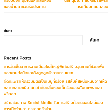
กรอบนอก นุ่มในและกลิ่นหอม
นอกนุ่มใน กลิ่นหอมรสพริก
ของน้ำปลาชวนรับประทาน
กระเทียมกลมกล่อม
ค้นหา
ค้นหา
Recent Posts
การจัดเซ็ตอาหารจานเดียวไซส์ใหญ่พิเศษสร้างจุดขายที่ช่วยเพิ่ม
ยอดขายต่อบิลและดึงดูดลูกค้าสายทานเยอะ
ผัดกะเพราเห็ดรวมมิตรเป็นเมนูที่อร่อย รสสัมผัสหนึบหนับจากเห็ด
หลากหลายชนิด ผัดเข้ากับกลิ่นหอมเผ็ดร้อนของใบกะเพราและ
พริกสด
สร้างช่องทาง Social Media ในการสร้างตัวตนออนไลน์ของ
การเปิดร้านอาหารจากครัวบ้าน