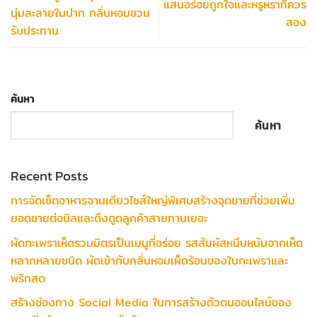
แสนอร่อยถูกใจและหรูหราที่ควร
นุ่มละลายในปาก กลิ่นหอมชวน
ลอง
รับประทาน
ค้นหา
ค้นหา
Recent Posts
การจัดเซ็ตอาหารจานเดียวไซส์ใหญ่พิเศษสร้างจุดขายที่ช่วยเพิ่ม
ยอดขายต่อบิลและดึงดูดลูกค้าสายทานเยอะ
ผัดกะเพราเห็ดรวมมิตรเป็นเมนูที่อร่อย รสสัมผัสหนึบหนับจากเห็ด
หลากหลายชนิด ผัดเข้ากับกลิ่นหอมเผ็ดร้อนของใบกะเพราและ
พริกสด
สร้างช่องทาง Social Media ในการสร้างตัวตนออนไลน์ของ