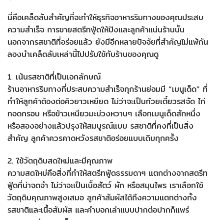
นี่คือเคล็ดลับสำคัญที่จะทำให้ธุรกิจอาหารริมทางของคุณประสบ
ความสำเร็จ การขายสตรีทฟู้ดให้ปังและลูกค้าแน่นร้านนั้น
นอกจากรสชาติที่อร่อยแล้ว ยังมีอีกหลายปัจจัยที่สำคัญไม่แพ้กัน
ลองนำเคล็ดลับเหล่านี้ไปปรับใช้กับร้านของคุณดู
1. เน้นรสชาติที่เป็นเอกลักษณ์
ร้านอาหารริมทางที่ประสบความสำเร็จทุกร้านย่อมมี “เมนูเด็ด” ที่
ทำให้ลูกค้าต้องต่อคิวยาวเหยียด ไม่ว่าจะเป็นก๋วยเตี๋ยวรสจัด ไก่
ทอดกรอบ หรือข้าวเหนียวมะม่วงหวานๆ เลือกเมนูเด็ดสักหนึ่ง
หรือสองอย่างแล้วปรุงให้สมบูรณ์แบบ รสชาติที่คงที่เป็นสิ่ง
สำคัญ ลูกค้าควรคาดหวังรสชาติอร่อยแบบเดิมทุกครั้ง
2. ใช้วัตถุดิบสดใหม่และมีคุณภาพ
ความสดใหม่คือสิ่งที่ทำให้สตรีทฟู้ดธรรมดาๆ แตกต่างจากสตรีท
ฟู้ดที่น่าจดจำ ไม่ว่าจะเป็นเนื้อสัตว์ ผัก หรือสมุนไพร เราเลือกใช้
วัตถุดิบคุณภาพสูงเสมอ ลูกค้าสัมผัสได้ถึงความแตกต่างทั้ง
รสชาติและเนื้อสัมผัส และคำบอกเล่าแบบปากต่อปากก็แพร่