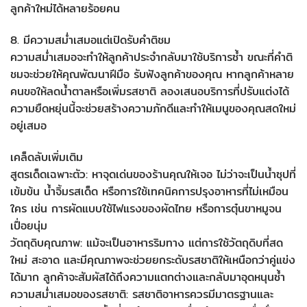
ลูกค้าใหม่ได้หลายร้อยคน
8. มีความสม่ำเสมอแต่เปิดรับคำติชม
ความสม่ำเสมอจะทำให้ลูกค้าประจำกลับมาใช้บริการซ้ำ ขณะที่คำติ
ชมจะช่วยให้คุณพัฒนาฝีมือ รับฟังลูกค้าของคุณ หากลูกค้าหลาย
คนขอให้ลดน้ำตาลหรือเพิ่มรสชาติ ลองเสนอบริการที่ปรับแต่งได้
ความยืดหยุ่นนี้จะช่วยสร้างความภักดีและทำให้เมนูของคุณสดใหม่
อยู่เสมอ
เคล็ดลับเพิ่มเติม
สูตรเด็ดเฉพาะตัว: หาจุดเด่นของร้านคุณให้เจอ ไม่ว่าจะเป็นน้ำซุปที่
เข้มข้น น้ำจิ้มรสเด็ด หรือการใช้เทคนิคการปรุงอาหารที่ไม่เหมือน
ใคร เช่น การผัดแบบใช้ไฟแรงของผัดไทย หรือการตุ๋นขาหมูจน
เปื่อยนุ่ม
วัตถุดิบคุณภาพ: แม้จะเป็นอาหารริมทาง แต่การใช้วัตถุดิบที่สด
ใหม่ สะอาด และมีคุณภาพจะช่วยยกระดับรสชาติให้เหนือกว่าคู่แข่ง
ได้มาก ลูกค้าจะสัมผัสได้ถึงความแตกต่างและกลับมาอุดหนุนซ้ำ
ความสม่ำเสมอของรสชาติ: รสชาติอาหารควรมีมาตรฐานและ