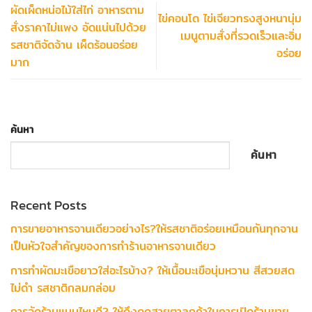
ผัดเผ็ดหน่อไม้ใส่ไก่ อาหารตาม
ไข่คอนโด ไข่เจียวทรงสูงหนานุ่ม
สั่งราคาไม่แพง อัดแน่นไปด้วย
เมนูตามสั่งที่รวดเร็วและอิ่ม
รสชาติจัดจ้าน เผ็ดร้อนอร่อย
อร่อย
มาก
ค้นหา
ค้นหา
Recent Posts
การขายอาหารจานเดียวอย่างไร?ให้รสชาติอร่อยเหมือนกันทุกจาน
เป็นหัวใจสำคัญของการทำร้านอาหารจานเดียว
การทำผัดมะเขือยาวใส่อะไรบ้าง? ให้เนื้อมะเขือนุ่มหวาน สีสวยสด
ไม่ดำ รสชาติกลมกล่อม
การจัดร้านแบบไหนดี? ให้ดึงดูดสายตาลูกค้าในการเปิดร้านขาย