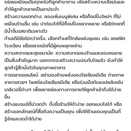
อร่อยเหมือนเดิมทุกครั้งที่ลูกค้ามาทาน เพื่อสร้างความเชื่อมั่นและ
ทำให้ลูกค้ากลายเป็นขาประจำ
สร้างความแตกต่าง: ลองเพิ่มเมนูพิเศษ หรือท็อปปิ้งใหม่ๆ ที่ไม่
เหมือนร้านอื่น เช่น ปาท่องโก๋ที่มีท็อปปิ้งหลากหลาย หรือไก่ทอดที่
มีน้ำจิ้มรสชาติเฉพาะตัว
ทำเลดีมีชัยไปกว่าครึ่ง: เลือกทำเลที่ใกล้แหล่งชุมชน เช่น ออฟฟิศ
โรงเรียน หรือตลาดนัดที่มีผู้คนพลุกพล่าน
ความสะอาดและสุขอนามัย: ความสะอาดของร้านและของคนขาย
เป็นสิ่งสำคัญมาก นอกจากจะสร้างความประทับใจแล้ว ยังทำให้
ลูกค้ารู้สึกมั่นใจในคุณภาพอาหาร
การตลาดออนไลน์: อย่ามองข้ามพลังของโซเชียลมีเดีย ถ่ายภาพ
อาหารสวยๆ โพสต์ลงโซเชียลมีเดีย หรือร่วมมือกับแอปพลิเคชัน
เดลิเวอรี่ต่างๆ เพื่อขยายช่องทางการขายให้ลูกค้าเข้าถึงได้ง่าย
ขึ้น
สร้างแบรนด์ที่น่าจดจำ: ตั้งชื่อร้านให้จำง่าย ออกแบบโลโก้ หรือ
สร้างเอกลักษณ์ที่สื่อถึงความเป็นคุณ เพื่อให้ร้านของคุณเป็นที่
รู้จักและจดจำได้ง่าย