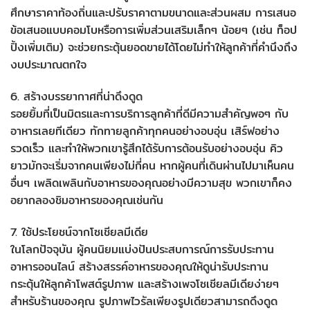
ศึกษาราคาท้องถิ่นและปรับราคาตามขนาดและส่วนผสม การเสนอ
ข้อเสนอแบบคอมโบหรือการเพิ่มส่วนเสริมเล็กๆ น้อยๆ (เช่น ท็อป
ปิ้งเพิ่มเติม) จะช่วยกระตุ้นยอดขายได้โดยไม่ทำให้ลูกค้าที่คำนึงถึง
งบประมาณตกใจ
6. สร้างบรรยากาศที่น่าดึงดูด
รอยยิ้มที่เป็นมิตรและการบริการลูกค้าที่ดีมีความสำคัญพอๆ กับ
อาหารเลยทีเดียว ทักทายลูกค้าทุกคนอย่างอบอุ่น เสิร์ฟอย่าง
รวดเร็ว และทำให้พวกเขารู้สึกได้รับการต้อนรับอย่างอบอุ่น คิว
ยาวมักจะเริ่มจากคนเพียงไม่กี่คน หากผู้คนที่เดินผ่านไปมาเห็นคน
อื่นๆ เพลิดเพลินกับอาหารของคุณอย่างมีความสุข พวกเขาก็คง
อยากลองชิมอาหารของคุณเช่นกัน
7. ใช้ประโยชน์จากโซเชียลมีเดีย
ในโลกปัจจุบัน ผู้คนนิยมแบ่งปันประสบการณ์การรับประทาน
อาหารออนไลน์ สร้างสรรค์อาหารของคุณให้ดูน่ารับประทาน
กระตุ้นให้ลูกค้าโพสต์รูปภาพ และสร้างเพจโซเชียลมีเดียง่ายๆ
สำหรับร้านของคุณ รูปภาพไวรัลเพียงรูปเดียวสามารถดึงดูด