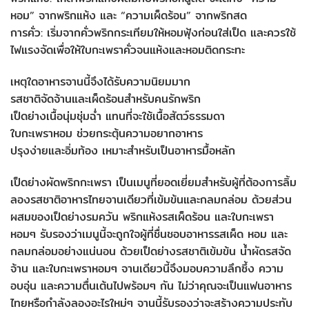
หอม” จากพริกแห้ง และ “ความเผ็ดร้อน” จากพริกสด
การคั่ว: เริ่มจากคั่วพริกกระเทียมให้หอมฟุ้งก่อนใส่เป็ด และควรใช้
ไฟแรงจัดเพื่อให้ใบกะเพราคั่วจนแห้งและหอมติดกระทะ
เหตุใดอาหารจานนี้จึงได้รับความนิยมมาก
รสชาติจัดจ้านและเผ็ดร้อนสำหรับคนรักพริก
เป็ดย่างเนื้อนุ่มชุ่มฉ่ำ แทนที่จะใช้เนื้อสัตว์ธรรมดา
ใบกะเพราหอม ช่วยกระตุ้นความอยากอาหาร
ปรุงง่ายและอิ่มท้อง เหมาะสำหรับเป็นอาหารมื้อหลัก
เป็ดย่างผัดพริกกะเพรา เป็นเมนูที่ยอดเยี่ยมสำหรับผู้ที่ต้องการลิ้ม
ลองรสชาติอาหารไทยจานเดียวที่เข้มข้นและกลมกล่อม ด้วยส่วน
ผสมของเป็ดย่างรมควัน พริกแห้งรสเผ็ดร้อน และใบกะเพรา
หอมๆ รับรองว่าเมนูนี้จะถูกใจผู้ที่ชื่นชอบอาหารรสเผ็ด หอม และ
กลมกล่อมอย่างแน่นอน ด้วยเป็ดย่างรสชาติเข้มข้น น้ำผัดรสจัด
จ้าน และใบกะเพราหอมๆ จานเดียวนี้จึงมอบความลึกซึ้ง ความ
อบอุ่น และความตื่นเต้นไปพร้อมๆ กัน ไม่ว่าคุณจะเป็นแฟนอาหาร
ไทยหรือกำลังลองอะไรใหม่ๆ จานนี้รับรองว่าจะสร้างความประทับ