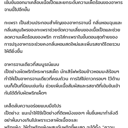
เข้มข้นออกมาเคลือบเนื้อเป็ดและยกระดับความเผ็ดร้อนของอาหาร
จานนี้ไปอีกขั้น
กะเพรา เป็นส่วนประกอบสำคัญของอาหารจานนี้ กลิ่นหอมฉุนและ
กลิ่นสมุนไพรของกะเพราช่วยตัดความเลี่ยนของเนื้อเป็ดและช่วย
ลดความเผ็ดร้อนของพริก การใส่กะเพราในขั้นตอนสุดท้ายของ
การปรุงอาหารจะช่วยคงกลิ่นหอมสดใหม่และเพิ่มรสชาติโดยรวม
ให้ดียิ่งขึ้น
อาหารจานเดียวที่สมบูรณ์แบบ
เป็ดย่างผัดพริกโหระพารสเผ็ด มักเสิร์ฟพร้อมข้าวหอมมะลิร้อนๆ
ทำให้เป็นอาหารจานเดียวที่ครบถ้วน การใส่ไข่ดาวกรอบๆ ไว้ด้าน
บนก็เป็นที่นิยมเช่นกัน ช่วยเพิ่มเนื้อสัมผัสและรสชาติที่เข้มข้นเข้า
กันได้ดีกับผัดพริกเผ็ดๆ
เคล็ดลับความอร่อยแบบมือโปร
เป็ดย่าง: แนะนำให้ใช้เป็ดย่างที่ติดหนังเยอะๆ หั่นชิ้นหนากำลังดี
อย่าหั่นบางเกินไปเพราะเวลาผัดเนื้อจะเละ
พริกแห้ง: ให้ตำพริกแห้งผสมกับพริกขี้หนูสด จะได้ทั้ง “ความ