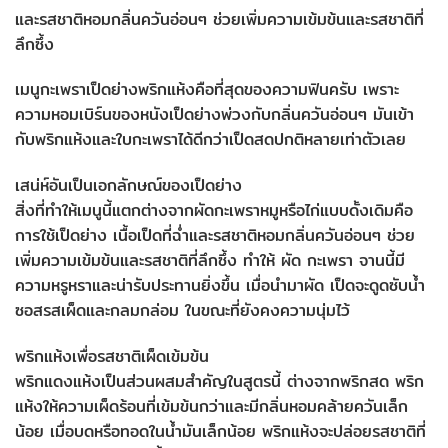
และรสชาติหอมกลิ่นควันอ่อนๆ ช่วยเพิ่มความเข้มข้นและรสชาติที่
ลึกซึ้ง
เมนูกะเพราเป็ดย่างพริกแห้งคือที่สุดของความฟินครับ เพราะ
ความหอมเบิร์นของหนังเป็ดย่างพ่วงกับกลิ่นควันอ่อนๆ มันเข้า
กับพริกแห้งและใบกะเพราได้ดีกว่าเป็ดสดปกติหลายเท่าตัวเลย
เสน่ห์อันเป็นเอกลักษณ์ของเป็ดย่าง
สิ่งที่ทำให้เมนูนี้แตกต่างจากผัดกะเพราหมูหรือไก่แบบดั้งเดิมคือ
การใช้เป็ดย่าง เนื้อเป็ดที่ฉ่ำและรสชาติหอมกลิ่นควันอ่อนๆ ช่วย
เพิ่มความเข้มข้นและรสชาติที่ลึกซึ้ง ทำให้ ผัด กะเพรา จานนี้มี
ความหรูหราและน่ารับประทานยิ่งขึ้น เมื่อนำมาผัด เป็ดจะดูดซับน้ำ
ซอสรสเผ็ดและกลมกล่อม ในขณะที่ยังคงความนุ่มไว้
พริกแห้งเพื่อรสชาติเผ็ดเข้มข้น
พริกแดงแห้งเป็นส่วนผสมสำคัญในสูตรนี้ ต่างจากพริกสด พริก
แห้งให้ความเผ็ดร้อนที่เข้มข้นกว่าและมีกลิ่นหอมคล้ายควันเล็ก
น้อย เมื่อบดหรือทอดในน้ำมันเล็กน้อย พริกแห้งจะปล่อยรสชาติที่