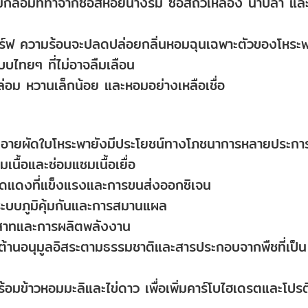
กล่อมที่ทำจากซอสหอยนางรม ซอสถั่วเหลือง น้ำปลา แล
ิร์ฟ ความร้อนจะปลดปล่อยกลิ่นหอมฉุนเฉพาะตัวของโหระ
บไทยๆ ที่ไม่อาจลืมเลือน
กล่อม หวานเล็กน้อย และหอมอย่างเหลือเชื่อ
อริบอายผัดใบโหระพายังมีประโยชน์ทางโภชนาการหลายประกา
เนื้อและซ่อมแซมเนื้อเยื่อ
ลือดแดงที่แข็งแรงและการขนส่งออกซิเจน
ระบบภูมิคุ้มกันและการสมานแผล
ะสาทและการผลิตพลังงาน
ต้านอนุมูลอิสระตามธรรมชาติและสารประกอบจากพืชที่เป็น
ร้อมข้าวหอมมะลิและไข่ดาว เพื่อเพิ่มคาร์โบไฮเดรตและโปร