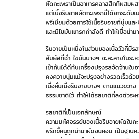
ผัดกะเพราเป็นอาหารคลาสสิกที่ผสมผสาน
แต่เนื้อริบอายผัดกะเพรานี้ได้ยกระดั
พรีเมียมด้วยการใช้เนื้อริบอายที่นุ่มแ
และมีไขมันแทรกกำลังดี ทำให้เมื่อนำม
ริบอายเป็นหนึ่งในส่วนของเนื้อวัวที่มีรส
สัมผัสที่ฉ่ำ ไขมันบางๆ จะละลายในระหว่
เข้ากันได้ดีกับเครื่องปรุงรสจัดจ้านในอ
คงความนุ่มแม้จะปรุงอย่างรวดเร็วด้วย
เมื่อหั่นเนื้อริบอายบางๆ ตามแนวขวาง 
ธรรมชาติไว้ ทำให้ได้รสชาติที่ลงตัวระ
รสชาติที่เป็นเอกลักษณ์
ความมหัศจรรย์ของเนื้อริบอายผัดใบกะ
พริกขี้หนูถูกนำมาผัดจนหอม เป็นฐานค