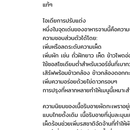
แท้ๆ
ไอเดียการปรับแต่ง
หนึ่งในจุดเด่นของอาหารจานนี้คือความย
ความชอบส่วนตัวได้โดย:
เพิ่มหรือลดระดับความเผ็ด
เพิ่มผัก เช่น ถั่วฝักยาว เห็ด ข้าวโพด
ใช้ซอสโซเดียมต่ำสำหรับเวอร์ชั่นที่เบากว
เสิร์ฟพร้อมข้าวกล้อง ข้าวกล้องดอกกะห
เพิ่มความอร่อยด้วยไข่ดาวกรอบๆ
การปรุงที่หลากหลายทำให้เมนูนี้เหมาะสำ
ความนิยมของเนื้อริบอายผัดกะเพราอยู่
แบบไทยดั้งเดิม เนื้อริบอายที่นุ่มละม
เผ็ดร้อนช่วยเพิ่มรสชาติจัดจ้านที่ทำให้