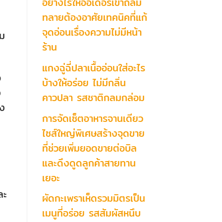
อย่างไรให้ออเดอร์เข้าถล่ม
ทลายต้องอาศัยเทคนิคที่แก้
จุดอ่อนเรื่องความไม่มีหน้า
่ม
ร้าน
แกงฉู่ฉี่ปลาเนื้ออ่อนใส่อะไร
อ
บ้างให้อร่อย ไม่มีกลิ่น
ง
คาวปลา รสชาติกลมกล่อม
ัง
การจัดเซ็ตอาหารจานเดียว
ไซส์ใหญ่พิเศษสร้างจุดขาย
ที่ช่วยเพิ่มยอดขายต่อบิล
และดึงดูดลูกค้าสายทาน
เยอะ
ละ
ผัดกะเพราเห็ดรวมมิตรเป็น
เมนูที่อร่อย รสสัมผัสหนึบ