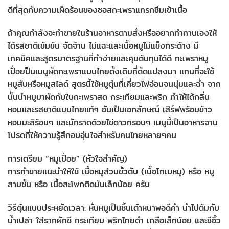
ดีที่สุดกับความเผ็ดร้อนของซอสกะเพราแทรกซึมเข้าเนื้อ
ถ้าคุณกำลังจะทำขายในร้านอาหารตามสั่งหรืออยากทำทานเองให้
ได้รสชาติเข้มข้น จัดจ้าน ไม่แฉะและเนื้อหมูไม่แข็งกระด้าง มี
เทคนิคและสูตรมาตรฐานที่ทำง่ายและคุมต้นทุนได้ดี กะเพราหมู
เปื่อยป็นเมนูผัดกะเพราแบบไทยดั้งเดิมที่ดัดแปลงมา แทนที่จะใช้
หมูสับหรือหมูสไลด์ สูตรนี้ใช้หมูตุ๋นที่เคี่ยวไฟอ่อนจนนุ่มและฉ่ำ จาก
นั้นนำหมูมาผัดกับใบกะเพราสด กระเทียมและพริก ทำให้ได้กลิ่น
หอมและรสชาติแบบไทยแท้ๆ อันเป็นเอกลักษณ์ เสิร์ฟพร้อมข้าว
หอมมะลิร้อนๆ และมักราดด้วยไข่ดาวกรอบๆ เมนูนี้เป็นอาหารจาน
โปรดที่ให้ความรู้สึกอบอุ่นใจสำหรับคนไทยหลายๆคน
การเตรียม “หมูเปื่อย” (หัวใจสำคัญ)
การทำขายแนะนำให้ใช้ เนื้อหมูส่วนขั้วตับ (เนื้อโกเบหมู) หรือ หมู
สามชั้น หรือ เนื้อสะโพกติดมันเล็กน้อย ครับ
วิธีตุ๋นแบบประหยัดเวลา: หั่นหมูเป็นชิ้นเต๋าหนาพอดีคำ นำไปต้มกับ
น้ำเปล่า ใส่รากผักชี กระเทียม พริกไทยดำ เกลือเล็กน้อย และซีอิ๊ว