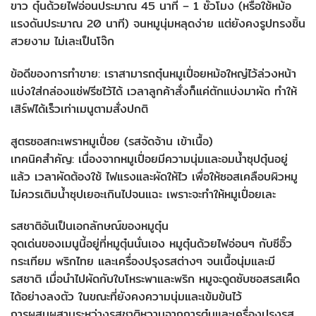
ขาว ตุ๋นด้วยไฟอ่อนประมาณ 45 นาที – 1 ชั่วโมง (หรือใช้หม้อ
แรงดันประมาณ 20 นาที) จนหมูนุ่มหลุดง่าย แต่ยังคงรูปทรงชิ้น
สวยงาม ไม่เละเป็นโจ๊ก
ข้อดีของการทำขาย: เราสามารถตุ๋นหมูเปื่อยหม้อใหญ่ไว้ล่วงหน้า
แบ่งใส่กล่องแช่ฟรีซไว้ได้ เวลาลูกค้าสั่งก็แค่ตักแบ่งมาผัด ทำให้
เสิร์ฟได้เร็วเท่าเมนูตามสั่งปกติ
สูตรซอสกะเพราหมูเปื่อย (รสจัดจ้าน เข้าเนื้อ)
เทคนิคสำคัญ: เนื่องจากหมูเปื่อยมีความนุ่มและอมน้ำซุปตุ๋นอยู่
แล้ว เวลาผัดต้องใช้ ไฟแรงและผัดให้ไว เพื่อให้ซอสเคลือบผิวหมู
ไม่ควรเติมน้ำซุปเยอะเกินไปจนแฉะ เพราะจะทำให้หมูเปื่อยเละ
รสชาติอันเป็นเอกลักษณ์ของหมูตุ๋น
จุดเด่นของเมนูนี้อยู่ที่หมูตุ๋นนั่นเอง หมูตุ๋นด้วยไฟอ่อนๆ กับซีอิ๊ว
กระเทียม พริกไทย และเครื่องปรุงรสต่างๆ จนเนื้อนุ่มและมี
รสชาติ เมื่อนำไปผัดกับใบโหระพาและพริก หมูจะดูดซับซอสรสเผ็ด
ได้อย่างลงตัว ในขณะที่ยังคงความนุ่มและเข้มข้นไว้
การผสมผสานระหว่างรสชาติหวานจากการตุ๋นและเครื่องปรุงรส