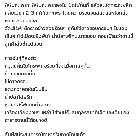
ใส่ใบกะเพรา: ใส่ใบกะเพราลงไป ปิดไฟทันที แล้วสะบัดกระทะพลิก
กลับไปมา 2-3 ทีให้ใบกะเพราโดนความร้อนจนสลดและส่งกลิ่น
หอมตลบอบอวล
จัดเสิร์ฟ: ตักราดข้าวสวยร้อนๆ คู่กับไข่ดาวขอบกรอบๆ ไข่แดง
เยิ้มๆ (ไข่เป็ดจะยิ่งฟิน) น้ำปลาพริกมะนาวซอย คอนเฟิร์มว่าจานนี้
ลูกค้าสั่งซ้ำแน่นอน
การจับคู่ที่ลงตัว
หมูตุ๋นผัดใบโหระพา อร่อยที่สุดเมื่อทานคู่กับ:
ข้าวหอมมะลินึ่ง
ไข่ดาวกรอบ
แตงกวาสดหั่นเป็นชิ้น
น้ำปลาใส่พริก
ซุปใสเสิร์ฟแยกต่างหาก
เครื่องเคียงง่ายๆ เหล่านี้ช่วยปรับสมดุลรสชาติเผ็ดและเค็มของ
อาหารจานนี้ได้อย่างดี
สัมผัสประสบการณ์อาหารริมทางไทยแท้ๆ