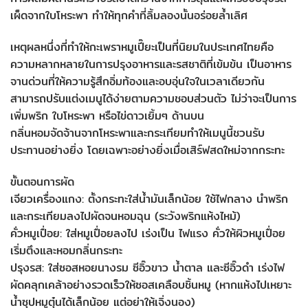
เผ็ดจากใบโหระพา ทำให้ทุกคำที่ลิ้มลองนั้นอร่อยล้ำเลิศ
เหตุผลหนึ่งที่ทำให้กะเพราหมูเปี๊ยะเป็นที่นิยมในประเทศไทยคือ
ความหลากหลายในการปรุงอาหารและรสชาติที่เข้มข้น เป็นอาหาร
จานด่วนที่ให้ความรู้สึกอิ่มท้องและอบอุ่นใจในเวลาเดียวกัน
สามารถปรับแต่งเมนูได้ง่ายตามความชอบส่วนตัว ไม่ว่าจะเป็นการ
เพิ่มพริก ใบโหระพา หรือไข่ดาวเยิ้มๆ ด้านบน
กลิ่นหอมจัดจ้านจากโหระพาและกระเทียมทำให้เมนูนี้ชวนรับ
ประทานอย่างยิ่ง โดยเฉพาะอย่างยิ่งเมื่อเสิร์ฟสดใหม่จากกระทะ
ขั้นตอนการผัด
เจียวเครื่องแกง: ตั้งกระทะใส่น้ำมันเล็กน้อย ใช้ไฟกลาง นำพริก
และกระเทียมลงไปผัดจนหอมฉุน (ระวังพริกแห้งไหม้)
คั่วหมูเปื่อย: ใส่หมูเปื่อยลงไป เร่งเป็น ไฟแรง คั่วให้ผิวหมูเปื่อย
เริ่มตึงและหอมกลิ่นกระทะ
ปรุงรส: ใส่ซอสหอยนางรม ซีอิ๊วขาว น้ำตาล และซีอิ๊วดำ เร่งไฟ
ผัดคลุกเคล้าอย่างรวดเร็วให้ซอสเคลือบชิ้นหมู (หากแห้งไปเหยาะ
น้ำซุปหมูตุ๋นได้เล็กน้อย แต่อย่าให้เจิ่งนอง)