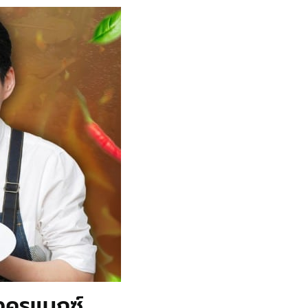
งครูแมกซ์