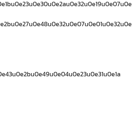
e1bu0e23u0e30u0e2au0e32u0e19u0e07u0e3
e2bu0e27u0e48u0e32u0e07u0e01u0e32u0e
0e43u0e2bu0e49u0e04u0e23u0e31u0e1a