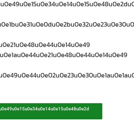
u0e49u0e15u0e34u0e14u0e15u0e48u0e2du0
u0e1bu0e31u0e0du0e2bu0e32u0e23u0e30u0
u0e21u0e48u0e44u0e14u0e49
u0e1au0e44u0e21u0e48u0e44u0e14u0e49
u0e49u0e44u0e02u0e23u0e30u0e1au0e1au
u0e49u0e15u0e34u0e14u0e15u0e48u0e2d