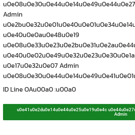
u0e08u0e30u0e44u0e14u0e49u0e44u0e27
Admin
u0e2bu0e32u0e01u0e40u0e01u0e34u0e14
u0e40u0e0au0e48u0e19
u0e08u0e33u0e23u0e2bu0e31u0e2au0e44
u0e40u0e02u0e49u0e32u0e23u0e30u0e1a
u0e17u0e32u0e07 Admin
u0e08u0e30u0e44u0e14u0e49u0e41u0e01
ID Line OAu00a0 :u00a0
u0e41u0e2du0e14u0e44u0e25u0e19u0e4c u0e44u0e27
Admin