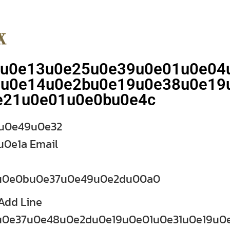
8u0e13u0e25u0e39u0e01u0e04
u0e14u0e2bu0e19u0e38u0e19
e21u0e01u0e0bu0e4c
u0e49u0e32
0e1a Email
u0e0bu0e37u0e49u0e2du00a0
dd Line
0e37u0e48u0e2du0e19u0e01u0e31u0e19u0