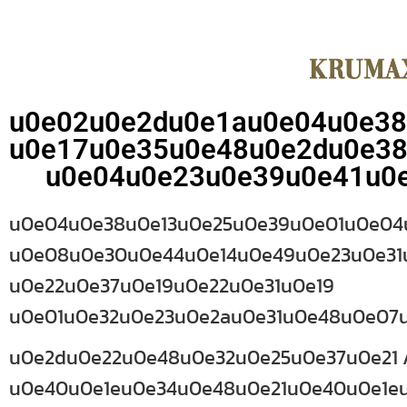
u0e02u0e2du0e1au0e04u0e3
u0e17u0e35u0e48u0e2du0e38
u0e04u0e23u0e39u0e41u0
u0e04u0e38u0e13u0e25u0e39u0e01u0e04
u0e08u0e30u0e44u0e14u0e49u0e23u0e31u
u0e22u0e37u0e19u0e22u0e31u0e19
u0e01u0e32u0e23u0e2au0e31u0e48u0e07
u0e2du0e22u0e48u0e32u0e25u0e37u0e21 A
u0e40u0e1eu0e34u0e48u0e21u0e40u0e1eu