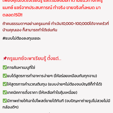
เพียงคุณเปิดใจเรียนรู้ และเริ่มลงมือทำตามแนวทางที่ครู
แมกซ์ แชร์จากประสบการณ์ ทำจริง ขายจริงทั้งหมด มา
ตลอด15ปี!!
ถ้าคนธรรมดาๆอย่างครูแมกซ์ ทำเงิน10,000-100,000ได้จากครัวที่
บ้านคุณเอง ก็สามารถทำได้เช่นกัน
#แบบไม่ต้องลงทุนเยอะ
ครูแมกซ์จะพาเรียนรู้ ตั้งแต่…
การค้นหาเมนูที่ใช่
แบไต๋สูตรการทำอาหารง่ายๆ
(ให้อร่อยเหมือนกันทุกจาน)
ให้สูตรการคำนวณต้นทุน
(แบบง่ายๆไม่ต้องจบบัญชีก็ทำได้)
เทคนิคการตั้งราคา
(ให้เหลือกำไรคุ้มเหนื่อย)
มีภาพถ่ายให้เอาไปโพสต์ขายได้ทันที
(จบปัญหาถ่ายรูปไม่สวยไม่มี
กล้องดีๆ)