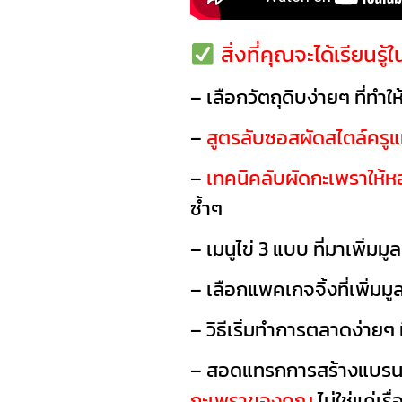
สิ่งที่คุณจะได้เรียนรู้ใ
– เลือกวัตถุดิบง่ายๆ ที่ทำใ
–
สูตรลับซอสผัดสไตล์ครูแ
–
เทคนิคลับผัดกะเพราให้หอม
ซ้ำๆ
– เมนูไข่ 3 แบบ ที่มาเพิ่ม
– เลือกแพคเกจจิ้งที่เพิ่มมู
– วิธีเริ่มทำการตลาดง่ายๆ 
– สอดแทรกการสร้างแบรนด
กะเพราของคุณ
ไม่ใช่แค่เ