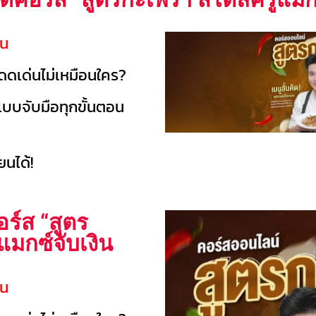
าน
ดเด่นไม่เหมือนใคร?
บบจับมือทุกขั้นตอน
ยนได้!
ร์ส “สูตร
แมกซ์จับเงิน
าน