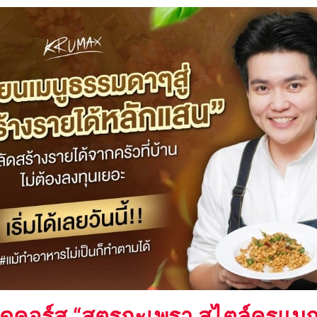
ดคอร์ส “สูตรกะเพรา สไตล์ครูแมก